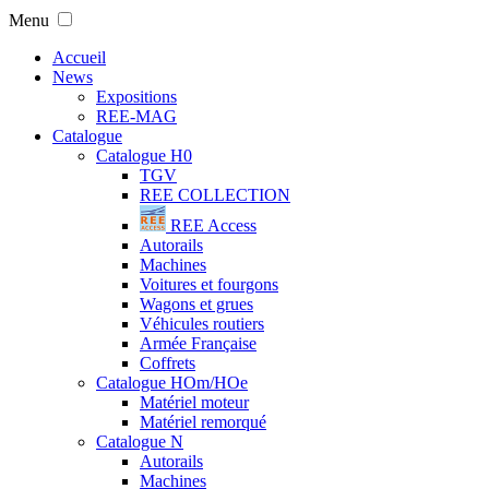
Menu
Accueil
News
Expositions
REE-MAG
Catalogue
Catalogue H0
TGV
REE COLLECTION
REE Access
Autorails
Machines
Voitures et fourgons
Wagons et grues
Véhicules routiers
Armée Française
Coffrets
Catalogue HOm/HOe
Matériel moteur
Matériel remorqué
Catalogue N
Autorails
Machines