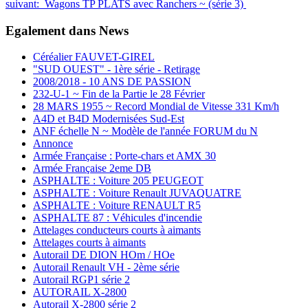
suivant: Wagons TP PLATS avec Ranchers ~ (série 3)
Egalement dans News
Céréalier FAUVET-GIREL
"SUD OUEST" - 1ère série - Retirage
2008/2018 - 10 ANS DE PASSION
232-U-1 ~ Fin de la Partie le 28 Février
28 MARS 1955 ~ Record Mondial de Vitesse 331 Km/h
A4D et B4D Modernisées Sud-Est
ANF échelle N ~ Modèle de l'année FORUM du N
Annonce
Armée Française : Porte-chars et AMX 30
Armée Française 2eme DB
ASPHALTE : Voiture 205 PEUGEOT
ASPHALTE : Voiture Renault JUVAQUATRE
ASPHALTE : Voiture RENAULT R5
ASPHALTE 87 : Véhicules d'incendie
Attelages conducteurs courts à aimants
Attelages courts à aimants
Autorail DE DION HOm / HOe
Autorail Renault VH - 2ème série
Autorail RGP1 série 2
AUTORAIL X-2800
Autorail X-2800 série 2