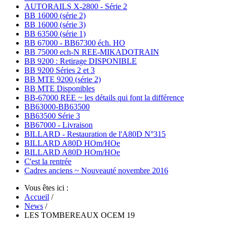
AUTORAILS X-2800 - Série 2
BB 16000 (série 2)
BB 16000 (série 3)
BB 63500 (série 1)
BB 67000 - BB67300 éch. HO
BB 75000 ech-N REE-MIKADOTRAIN
BB 9200 : Retirage DISPONIBLE
BB 9200 Séries 2 et 3
BB MTE 9200 (série 2)
BB MTE Disponibles
BB-67000 REE ~ les détails qui font la différence
BB63000-BB63500
BB63500 Série 3
BB67000 - Livraison
BILLARD - Restauration de l'A80D N°315
BILLARD A80D HOm/HOe
BILLARD A80D HOm/HOe
C'est la rentrée
Cadres anciens ~ Nouveauté novembre 2016
Vous êtes ici :
Accueil
/
News
/
LES TOMBEREAUX OCEM 19