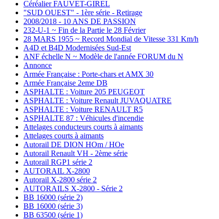
Céréalier FAUVET-GIREL
"SUD OUEST" - 1ère série - Retirage
2008/2018 - 10 ANS DE PASSION
232-U-1 ~ Fin de la Partie le 28 Février
28 MARS 1955 ~ Record Mondial de Vitesse 331 Km/h
A4D et B4D Modernisées Sud-Est
ANF échelle N ~ Modèle de l'année FORUM du N
Annonce
Armée Française : Porte-chars et AMX 30
Armée Française 2eme DB
ASPHALTE : Voiture 205 PEUGEOT
ASPHALTE : Voiture Renault JUVAQUATRE
ASPHALTE : Voiture RENAULT R5
ASPHALTE 87 : Véhicules d'incendie
Attelages conducteurs courts à aimants
Attelages courts à aimants
Autorail DE DION HOm / HOe
Autorail Renault VH - 2ème série
Autorail RGP1 série 2
AUTORAIL X-2800
Autorail X-2800 série 2
AUTORAILS X-2800 - Série 2
BB 16000 (série 2)
BB 16000 (série 3)
BB 63500 (série 1)