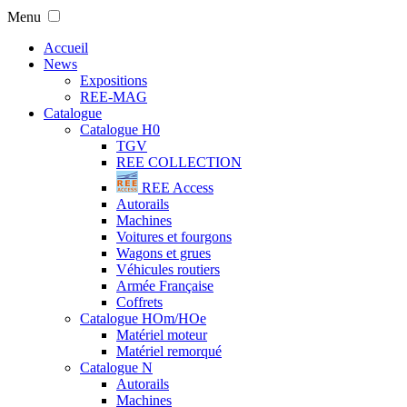
Menu
Accueil
News
Expositions
REE-MAG
Catalogue
Catalogue H0
TGV
REE COLLECTION
REE Access
Autorails
Machines
Voitures et fourgons
Wagons et grues
Véhicules routiers
Armée Française
Coffrets
Catalogue HOm/HOe
Matériel moteur
Matériel remorqué
Catalogue N
Autorails
Machines