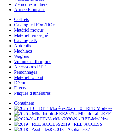
Véhicules routiers
Armée Française
Coffrets
Catalogue HOm/HOe
Matériel moteur
Matériel remorqué
Catalogue N
Autorails
Machines
Wagons
Voitures et fourgons
Accessoires REE
Personnages
Matériel roulant
Décor
Divers
Plaques d'itinéraires
Containers
2025-H0 - REE-Modèles
2025 - Mikadotrain-REE
2020-N - REE-Modèles
2019 - REE-ACCESS
2018 - Asphaltes87