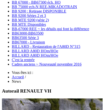
BB 67000 - BB67300 éch. HO
BB 75000 ech-N REE-MIKADOTRAIN
BB 9200 : Retirage DISPONIBLE
BB 9200 Séries 2 et 3
BB MTE 9200 (série 2)
BB MTE Disponibles
BB-67000 REE ~ les détails qui font la différence
BB63000-BB63500
BB63500 Série 3
BB67000 - Livraison
BILLARD - Restauration de l'A80D N°315
BILLARD A80D HOm/HOe
BILLARD A80D HOm/HOe
C'est la rentrée
Cadres anciens ~ Nouveauté novembre 2016
Vous êtes ici :
Accueil
/
News
Autorail RENAULT VH