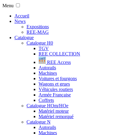
Menu
Accueil
News
Expositions
REE-MAG
Catalogue
Catalogue H0
TGV
REE COLLECTION
REE Access
Autorails
Machines
Voitures et fourgons
Wagons et grues
Véhicules routiers
Armée Française
Coffrets
Catalogue HOm/HOe
Matériel moteur
Matériel remorqué
Catalogue N
Autorails
Machines