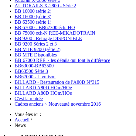
Autorail X-2800 série 2
AUTORAILS X-2800 - Série 2
BB 16000 (série 2)
BB 16000 (série 3)
BB 63500 (série 1)
BB 67000 - BB67300 éch. HO
BB 75000 ech-N REE-MIKADOTRAIN
BB 9200 : Retirage DISPONIBLE
BB 9200 Séries 2 et 3
BB MTE 9200 (série 2)
BB MTE Disponibles
BB-67000 REE ~ les détails qui font la différence
BB63000-BB63500
BB63500 Série 3
BB67000 - Livraison
BILLARD - Restauration de l'A80D N°315
BILLARD A80D HOm/HOe
BILLARD A80D HOm/HOe
C'est la rentrée
Cadres anciens ~ Nouveauté novembre 2016
Vous êtes ici :
Accueil
/
News