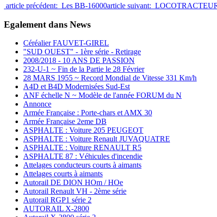
article précédent: Les BB-16000
article suivant: LOCOTRACTEUR
Egalement dans News
Céréalier FAUVET-GIREL
"SUD OUEST" - 1ère série - Retirage
2008/2018 - 10 ANS DE PASSION
232-U-1 ~ Fin de la Partie le 28 Février
28 MARS 1955 ~ Record Mondial de Vitesse 331 Km/h
A4D et B4D Modernisées Sud-Est
ANF échelle N ~ Modèle de l'année FORUM du N
Annonce
Armée Française : Porte-chars et AMX 30
Armée Française 2eme DB
ASPHALTE : Voiture 205 PEUGEOT
ASPHALTE : Voiture Renault JUVAQUATRE
ASPHALTE : Voiture RENAULT R5
ASPHALTE 87 : Véhicules d'incendie
Attelages conducteurs courts à aimants
Attelages courts à aimants
Autorail DE DION HOm / HOe
Autorail Renault VH - 2ème série
Autorail RGP1 série 2
AUTORAIL X-2800