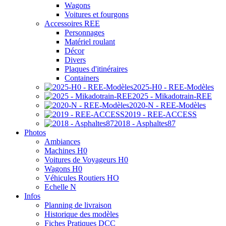
Wagons
Voitures et fourgons
Accessoires REE
Personnages
Matériel roulant
Décor
Divers
Plaques d'itinéraires
Containers
2025-H0 - REE-Modèles
2025 - Mikadotrain-REE
2020-N - REE-Modèles
2019 - REE-ACCESS
2018 - Asphaltes87
Photos
Ambiances
Machines H0
Voitures de Voyageurs H0
Wagons H0
Véhicules Routiers HO
Echelle N
Infos
Planning de livraison
Historique des modèles
Fiches Pratiques DCC