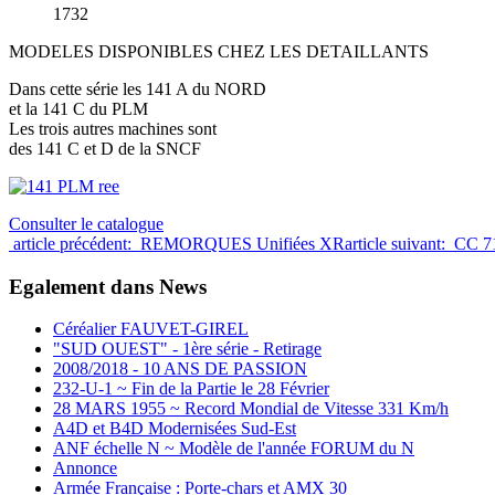
1732
MODELES DISPONIBLES CHEZ LES DETAILLANTS
Dans cette série les 141 A du NORD
et la 141 C du PLM
Les trois autres machines sont
des 141 C et D de la SNCF
Consulter le catalogue
article précédent: REMORQUES Unifiées XR
article suivant: CC 
Egalement dans News
Céréalier FAUVET-GIREL
"SUD OUEST" - 1ère série - Retirage
2008/2018 - 10 ANS DE PASSION
232-U-1 ~ Fin de la Partie le 28 Février
28 MARS 1955 ~ Record Mondial de Vitesse 331 Km/h
A4D et B4D Modernisées Sud-Est
ANF échelle N ~ Modèle de l'année FORUM du N
Annonce
Armée Française : Porte-chars et AMX 30