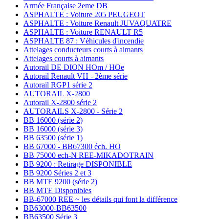
Armée Française 2eme DB
ASPHALTE : Voiture 205 PEUGEOT
ASPHALTE : Voiture Renault JUVAQUATRE
ASPHALTE : Voiture RENAULT R5
ASPHALTE 87 : Véhicules d'incendie
Attelages conducteurs courts à aimants
Attelages courts à aimants
Autorail DE DION HOm / HOe
Autorail Renault VH - 2ème série
Autorail RGP1 série 2
AUTORAIL X-2800
Autorail X-2800 série 2
AUTORAILS X-2800 - Série 2
BB 16000 (série 2)
BB 16000 (série 3)
BB 63500 (série 1)
BB 67000 - BB67300 éch. HO
BB 75000 ech-N REE-MIKADOTRAIN
BB 9200 : Retirage DISPONIBLE
BB 9200 Séries 2 et 3
BB MTE 9200 (série 2)
BB MTE Disponibles
BB-67000 REE ~ les détails qui font la différence
BB63000-BB63500
BB63500 Série 3