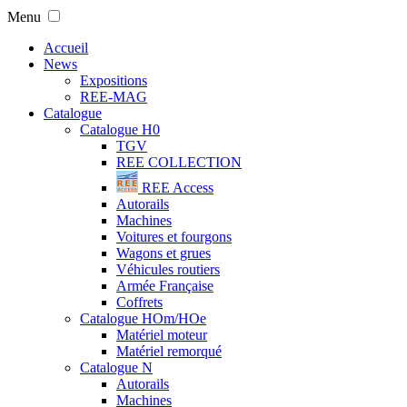
Menu
Accueil
News
Expositions
REE-MAG
Catalogue
Catalogue H0
TGV
REE COLLECTION
REE Access
Autorails
Machines
Voitures et fourgons
Wagons et grues
Véhicules routiers
Armée Française
Coffrets
Catalogue HOm/HOe
Matériel moteur
Matériel remorqué
Catalogue N
Autorails
Machines