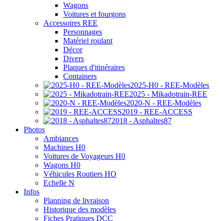
Wagons
Voitures et fourgons
Accessoires REE
Personnages
Matériel roulant
Décor
Divers
Plaques d'itinéraires
Containers
2025-H0 - REE-Modèles
2025 - Mikadotrain-REE
2020-N - REE-Modèles
2019 - REE-ACCESS
2018 - Asphaltes87
Photos
Ambiances
Machines H0
Voitures de Voyageurs H0
Wagons H0
Véhicules Routiers HO
Echelle N
Infos
Planning de livraison
Historique des modèles
Fiches Pratiques DCC