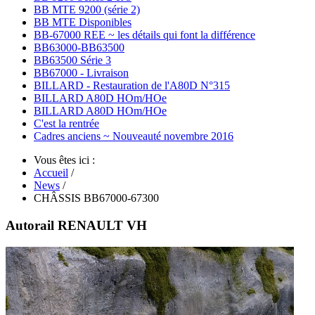
BB MTE 9200 (série 2)
BB MTE Disponibles
BB-67000 REE ~ les détails qui font la différence
BB63000-BB63500
BB63500 Série 3
BB67000 - Livraison
BILLARD - Restauration de l'A80D N°315
BILLARD A80D HOm/HOe
BILLARD A80D HOm/HOe
C'est la rentrée
Cadres anciens ~ Nouveauté novembre 2016
Vous êtes ici :
Accueil
/
News
/
CHÂSSIS BB67000-67300
Autorail RENAULT VH