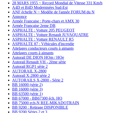
28 MARS 1955 ~ Record Mondial de Vitesse 331 Km/h
A4D et B4D Modernisées Sud-Est
ANF échelle N ~ Modèle de l'année FORUM du N
Annonce
Armée Française : Porte-chars et AMX 30
Armée Française 2eme DB
ASPHALTE : Voiture 205 PEUGEOT
ASPHALTE : Voiture Renault JUVAQUATRE
ASPHALTE : Voiture RENAULT R5
ASPHALTE 87 : Véhicules d'incendie
Attelages conducteurs courts à aimants
Attelages courts à aimants
Autorail DE DION HOm / HOe
Autorail Renault VH - 2ème série
Autorail RGP1 série 2
AUTORAIL X-2800
Autorail X-2800 série 2
AUTORAILS X-2800 - Série 2
BB 16000 (série 2)
BB 16000 (série 3)
BB 63500 (série 1)
BB 67000 - BB67300 éch. HO
BB 75000 ech-N REE-MIKADOTRAIN
BB 9200 : Retirage DISPONIBLE
BB 9200 Séries 2 et 3