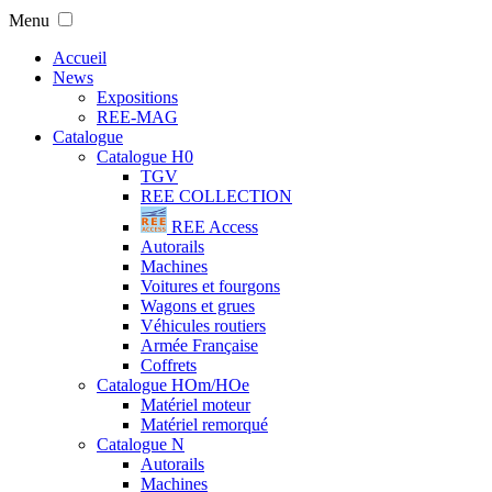
Menu
Accueil
News
Expositions
REE-MAG
Catalogue
Catalogue H0
TGV
REE COLLECTION
REE Access
Autorails
Machines
Voitures et fourgons
Wagons et grues
Véhicules routiers
Armée Française
Coffrets
Catalogue HOm/HOe
Matériel moteur
Matériel remorqué
Catalogue N
Autorails
Machines