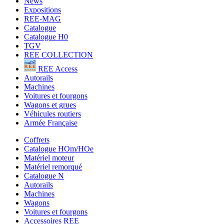
News
Expositions
REE-MAG
Catalogue
Catalogue H0
TGV
REE COLLECTION
REE Access
Autorails
Machines
Voitures et fourgons
Wagons et grues
Véhicules routiers
Armée Française
Coffrets
Catalogue HOm/HOe
Matériel moteur
Matériel remorqué
Catalogue N
Autorails
Machines
Wagons
Voitures et fourgons
Accessoires REE