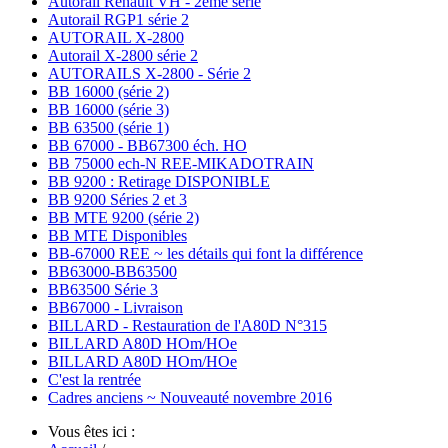
Autorail Renault VH - 2ème série
Autorail RGP1 série 2
AUTORAIL X-2800
Autorail X-2800 série 2
AUTORAILS X-2800 - Série 2
BB 16000 (série 2)
BB 16000 (série 3)
BB 63500 (série 1)
BB 67000 - BB67300 éch. HO
BB 75000 ech-N REE-MIKADOTRAIN
BB 9200 : Retirage DISPONIBLE
BB 9200 Séries 2 et 3
BB MTE 9200 (série 2)
BB MTE Disponibles
BB-67000 REE ~ les détails qui font la différence
BB63000-BB63500
BB63500 Série 3
BB67000 - Livraison
BILLARD - Restauration de l'A80D N°315
BILLARD A80D HOm/HOe
BILLARD A80D HOm/HOe
C'est la rentrée
Cadres anciens ~ Nouveauté novembre 2016
Vous êtes ici :