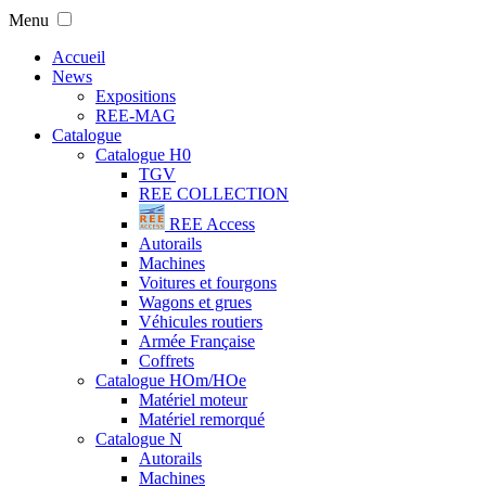
Menu
Accueil
News
Expositions
REE-MAG
Catalogue
Catalogue H0
TGV
REE COLLECTION
REE Access
Autorails
Machines
Voitures et fourgons
Wagons et grues
Véhicules routiers
Armée Française
Coffrets
Catalogue HOm/HOe
Matériel moteur
Matériel remorqué
Catalogue N
Autorails
Machines