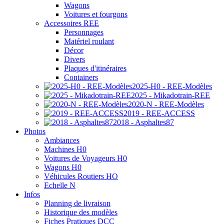
Wagons
Voitures et fourgons
Accessoires REE
Personnages
Matériel roulant
Décor
Divers
Plaques d'itinéraires
Containers
2025-H0 - REE-Modèles
2025 - Mikadotrain-REE
2020-N - REE-Modèles
2019 - REE-ACCESS
2018 - Asphaltes87
Photos
Ambiances
Machines H0
Voitures de Voyageurs H0
Wagons H0
Véhicules Routiers HO
Echelle N
Infos
Planning de livraison
Historique des modèles
Fiches Pratiques DCC