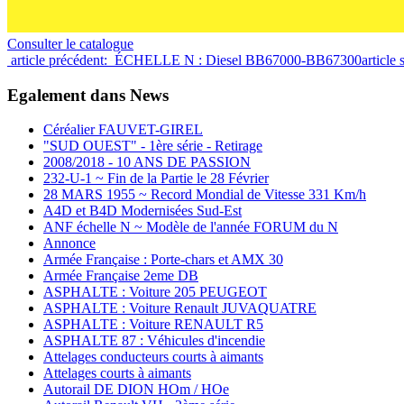
Consulter le catalogue
article précédent: ÉCHELLE N : Diesel BB67000-BB67300
article
Egalement dans News
Céréalier FAUVET-GIREL
"SUD OUEST" - 1ère série - Retirage
2008/2018 - 10 ANS DE PASSION
232-U-1 ~ Fin de la Partie le 28 Février
28 MARS 1955 ~ Record Mondial de Vitesse 331 Km/h
A4D et B4D Modernisées Sud-Est
ANF échelle N ~ Modèle de l'année FORUM du N
Annonce
Armée Française : Porte-chars et AMX 30
Armée Française 2eme DB
ASPHALTE : Voiture 205 PEUGEOT
ASPHALTE : Voiture Renault JUVAQUATRE
ASPHALTE : Voiture RENAULT R5
ASPHALTE 87 : Véhicules d'incendie
Attelages conducteurs courts à aimants
Attelages courts à aimants
Autorail DE DION HOm / HOe