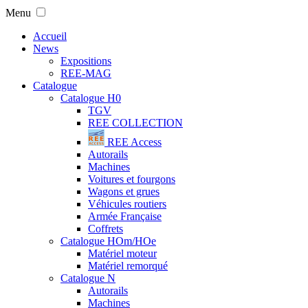
Menu
Accueil
News
Expositions
REE-MAG
Catalogue
Catalogue H0
TGV
REE COLLECTION
REE Access
Autorails
Machines
Voitures et fourgons
Wagons et grues
Véhicules routiers
Armée Française
Coffrets
Catalogue HOm/HOe
Matériel moteur
Matériel remorqué
Catalogue N
Autorails
Machines