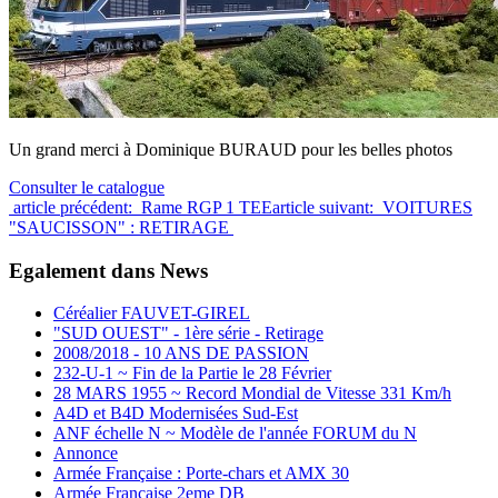
Un grand merci à Dominique BURAUD pour les belles photos
Consulter le catalogue
article précédent: Rame RGP 1 TEE
article suivant: VOITURES
"SAUCISSON" : RETIRAGE
Egalement dans News
Céréalier FAUVET-GIREL
"SUD OUEST" - 1ère série - Retirage
2008/2018 - 10 ANS DE PASSION
232-U-1 ~ Fin de la Partie le 28 Février
28 MARS 1955 ~ Record Mondial de Vitesse 331 Km/h
A4D et B4D Modernisées Sud-Est
ANF échelle N ~ Modèle de l'année FORUM du N
Annonce
Armée Française : Porte-chars et AMX 30
Armée Française 2eme DB