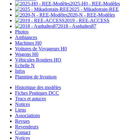
2025-H0 - REE-Modèles
2025 - Mikadotrain-REE
2020-N - REE-Modèles
2019 - REE-ACCESS
2018 - Asphaltes87
Photos
Ambiances
Machines H0
Voitures de Voyageurs H0
Wagons H0
Véhicules Routiers HO
Echelle N
Infos
Planning de livraison
Historique des modèles
Fiches Pratiques DCC
Trucs et astuces
Notices
Liens
Associations
Revues
Revendeurs
Contact
Notices