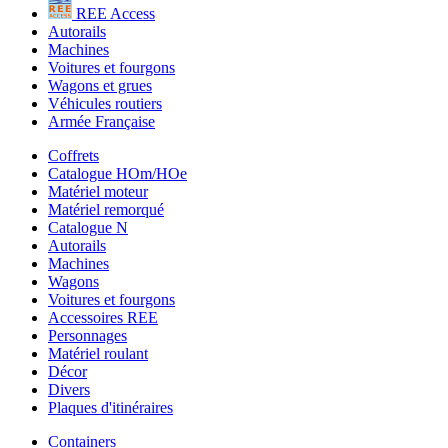
REE Access
Autorails
Machines
Voitures et fourgons
Wagons et grues
Véhicules routiers
Armée Française
Coffrets
Catalogue HOm/HOe
Matériel moteur
Matériel remorqué
Catalogue N
Autorails
Machines
Wagons
Voitures et fourgons
Accessoires REE
Personnages
Matériel roulant
Décor
Divers
Plaques d'itinéraires
Containers