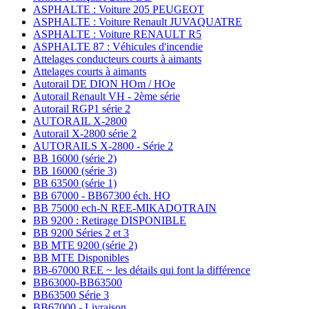
ASPHALTE : Voiture 205 PEUGEOT
ASPHALTE : Voiture Renault JUVAQUATRE
ASPHALTE : Voiture RENAULT R5
ASPHALTE 87 : Véhicules d'incendie
Attelages conducteurs courts à aimants
Attelages courts à aimants
Autorail DE DION HOm / HOe
Autorail Renault VH - 2ème série
Autorail RGP1 série 2
AUTORAIL X-2800
Autorail X-2800 série 2
AUTORAILS X-2800 - Série 2
BB 16000 (série 2)
BB 16000 (série 3)
BB 63500 (série 1)
BB 67000 - BB67300 éch. HO
BB 75000 ech-N REE-MIKADOTRAIN
BB 9200 : Retirage DISPONIBLE
BB 9200 Séries 2 et 3
BB MTE 9200 (série 2)
BB MTE Disponibles
BB-67000 REE ~ les détails qui font la différence
BB63000-BB63500
BB63500 Série 3
BB67000 - Livraison