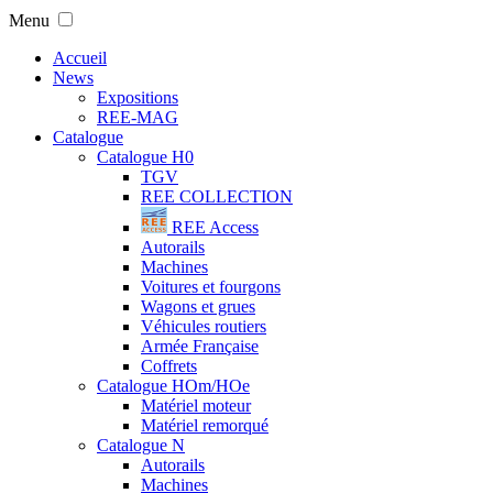
Menu
Accueil
News
Expositions
REE-MAG
Catalogue
Catalogue H0
TGV
REE COLLECTION
REE Access
Autorails
Machines
Voitures et fourgons
Wagons et grues
Véhicules routiers
Armée Française
Coffrets
Catalogue HOm/HOe
Matériel moteur
Matériel remorqué
Catalogue N
Autorails
Machines