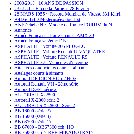
2008/2018 - 10 ANS DE PASSION
232-U-1 ~ Fin de la Partie le 28 Février
28 MARS 1955 ~ Record Mondial de Vitesse 331 Km/h
A4D et B4D Modernisées Sud-Est
ANF échelle N ~ Modèle de l'année FORUM du N
Annonce
Armée Française : Porte-chars et AMX 30
Armée Française 2eme DB
ASPHALTE : Voiture 205 PEUGEOT
ASPHALTE : Voiture Renault JUVAQUATRE
ASPHALTE : Voiture RENAULT R5
ASPHALTE 87 : Véhicules d'incendie
Attelages conducteurs courts à aimants
Attelages courts à aimants
Autorail DE DION HOm / HOe
Autorail Renault VH - 2ème série
Autorail RGP1 série 2
AUTORAIL X-2800
Autorail X-2800 série 2
AUTORAILS X-2800 - Série 2
BB 16000 (série 2)
BB 16000 (série 3)
BB 63500 (série 1)
BB 67000 - BB67300 éch. HO
BB 75000 ech-N REE-MIKADOTRAIN