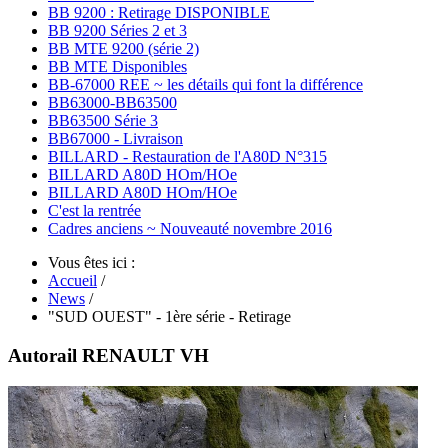
BB 9200 : Retirage DISPONIBLE
BB 9200 Séries 2 et 3
BB MTE 9200 (série 2)
BB MTE Disponibles
BB-67000 REE ~ les détails qui font la différence
BB63000-BB63500
BB63500 Série 3
BB67000 - Livraison
BILLARD - Restauration de l'A80D N°315
BILLARD A80D HOm/HOe
BILLARD A80D HOm/HOe
C'est la rentrée
Cadres anciens ~ Nouveauté novembre 2016
Vous êtes ici :
Accueil
/
News
/
"SUD OUEST" - 1ère série - Retirage
Autorail RENAULT VH