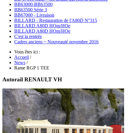
BB63000-BB63500
BB63500 Série 3
BB67000 - Livraison
BILLARD - Restauration de l'A80D N°315
BILLARD A80D HOm/HOe
BILLARD A80D HOm/HOe
C'est la rentrée
Cadres anciens ~ Nouveauté novembre 2016
Vous êtes ici :
Accueil
/
News
/
Rame RGP 1 TEE
Autorail RENAULT VH