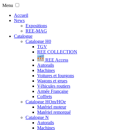
Menu
Accueil
News
Expositions
REE-MAG
Catalogue
Catalogue H0
TGV
REE COLLECTION
REE Access
Autorails
Machines
Voitures et fourgons
Wagons et grues
Véhicules routiers
Armée Française
Coffrets
Catalogue HOm/HOe
Matériel moteur
Matériel remorqué
Catalogue N
Autorails
Machines