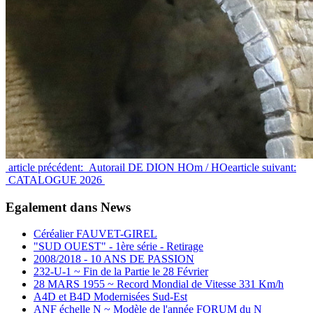
article précédent: Autorail DE DION HOm / HOe
article suivant:
CATALOGUE 2026
Egalement dans News
Céréalier FAUVET-GIREL
"SUD OUEST" - 1ère série - Retirage
2008/2018 - 10 ANS DE PASSION
232-U-1 ~ Fin de la Partie le 28 Février
28 MARS 1955 ~ Record Mondial de Vitesse 331 Km/h
A4D et B4D Modernisées Sud-Est
ANF échelle N ~ Modèle de l'année FORUM du N