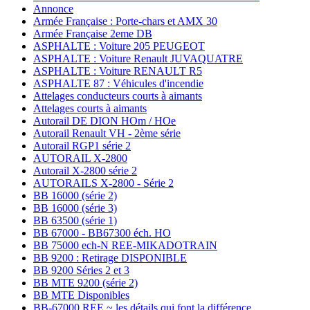
Annonce
Armée Française : Porte-chars et AMX 30
Armée Française 2eme DB
ASPHALTE : Voiture 205 PEUGEOT
ASPHALTE : Voiture Renault JUVAQUATRE
ASPHALTE : Voiture RENAULT R5
ASPHALTE 87 : Véhicules d'incendie
Attelages conducteurs courts à aimants
Attelages courts à aimants
Autorail DE DION HOm / HOe
Autorail Renault VH - 2ème série
Autorail RGP1 série 2
AUTORAIL X-2800
Autorail X-2800 série 2
AUTORAILS X-2800 - Série 2
BB 16000 (série 2)
BB 16000 (série 3)
BB 63500 (série 1)
BB 67000 - BB67300 éch. HO
BB 75000 ech-N REE-MIKADOTRAIN
BB 9200 : Retirage DISPONIBLE
BB 9200 Séries 2 et 3
BB MTE 9200 (série 2)
BB MTE Disponibles
BB-67000 REE ~ les détails qui font la différence