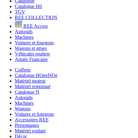
Catalogue
Catalogue H0
TGV
REE COLLECTION
REE Access
Autorails
Machines
Voitures et fourgons
Wagons et grues
Véhicules routiers
Armée Française
Coffrets
Catalogue HOm/HOe
Matériel moteur
Matériel remorqué
Catalogue N
Autorails
Machines
Wagons
Voitures et fourgons
Accessoires REE
Personnages
Matériel roulant
Décor