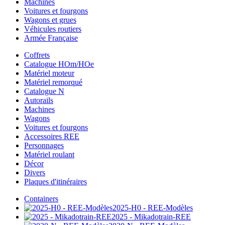
Machines
Voitures et fourgons
Wagons et grues
Véhicules routiers
Armée Française
Coffrets
Catalogue HOm/HOe
Matériel moteur
Matériel remorqué
Catalogue N
Autorails
Machines
Wagons
Voitures et fourgons
Accessoires REE
Personnages
Matériel roulant
Décor
Divers
Plaques d'itinéraires
Containers
2025-H0 - REE-Modèles
2025 - Mikadotrain-REE