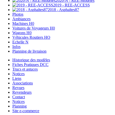
2020-N - REE-Modèles
2019 - REE-ACCESS
2018 - Asphaltes87
Photos
Ambiances
Machines H0
Voitures de Voyageurs H0
Wagons H0
Véhicules Routiers HO
Echelle N
Infos
Planning de livraison
Historique des modèles
Fiches Pratiques DCC
Trucs et astuces
Notices
Liens
Associations
Revues
Revendeurs
Contact
Notices
Planning
Site e-commerce