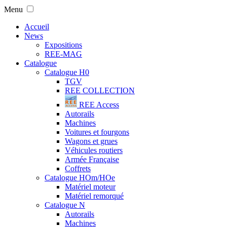
Menu
Accueil
News
Expositions
REE-MAG
Catalogue
Catalogue H0
TGV
REE COLLECTION
REE Access
Autorails
Machines
Voitures et fourgons
Wagons et grues
Véhicules routiers
Armée Française
Coffrets
Catalogue HOm/HOe
Matériel moteur
Matériel remorqué
Catalogue N
Autorails
Machines