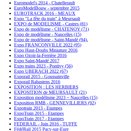
Euromodel's 2014 - Chatellerault
EuroModelBouw - septembre 2015
EUROTRACK 2016 - MEAUX
Expo "La fête du train" à Meursault
EXPO de MODELISME - Castres (81)
Expo de modélisme - CHATENOY (71)
Expo de modélisme - Naucelles (15)
Expo de modélisme - Saint-Mandé (94).
Expo FRANCONVILLE 2022 (95)
Expo Haut-Doubs Miniature 2016
Expo Ozoir-la-Ferrière 2016
Expo Saint-Mandé 2017
Expo trains 2023 - Pontivy (56)
Expo UBERACH 2022 (67)
Exporail 2015 - Goussainville
Exporail Rabastens 2016
EXPOSITION : LES HERBIERS
EXPOSITION de MEURSAULT (21)
Exposition modélisme 2023 ~ Naucelles (15)
Exposition RMB - GENNEVILLIERS (92)
Expotrain 2013 - Etampes
ExpoTrain 2015 - Etampes
ExpoTrain 2017 - Etampes
FEDERAIL - Juin 2016 - TUFFE
FédéRail 2015 Pacy-sur-Eure