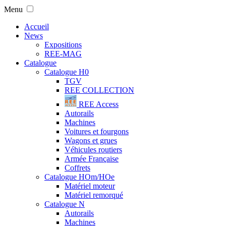
Menu
Accueil
News
Expositions
REE-MAG
Catalogue
Catalogue H0
TGV
REE COLLECTION
REE Access
Autorails
Machines
Voitures et fourgons
Wagons et grues
Véhicules routiers
Armée Française
Coffrets
Catalogue HOm/HOe
Matériel moteur
Matériel remorqué
Catalogue N
Autorails
Machines