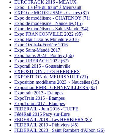
EUROTRACK 2016 - MEAUX
Expo "La fête du train" à Meursault
EXPO de MODELISME - Castres (81)
Expo de modélisme - CHATENOY (71)
Expo de modélisme - Naucelles (15)
Expo de modélisme - Saint-Mandé (94).
Expo FRANCONVILLE 2022 (95)
Expo Haut-Doubs Miniature 2016
Expo Ozoir-la-Ferrière 2016
Expo Saint-Mandé 2017
Expo trains 2023 - Pontivy (56)
Expo UBERACH 2022 (67)
Exporail 2015 - Goussainville
EXPOSITION : LES HERBIERS
EXPOSITION de MEURSAULT (21)
Exposition modélisme 2023 ~ Naucelles (15)
Exposition RMB - GENNEVILLIERS (92)
Expotrain 2013 - Etampes
ExpoTrain 2015 - Etampes
ExpoTrain 2017 - Etampes
FEDERAIL - Juin 2016 - TUFFE
FédéRail 2015 Pacy-sur-Eure
FEDERAIL 2018 - Les HERBIERS (85)
FEDERAIL 2019 - Pithiviers (45)
FEDERAIL 2023 - Saint-Rambert-d'Albon (26)