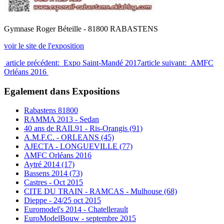
Gymnase Roger Béteille - 81800 RABASTENS
voir le site de l'exposition
article précédent: Expo Saint-Mandé 2017
article suivant: AMFC
Orléans 2016
Egalement dans Expositions
Rabastens 81800
RAMMA 2013 - Sedan
40 ans de RAIL91 - Ris-Orangis (91)
A.M.F.C. - ORLEANS (45)
AJECTA - LONGUEVILLE (77)
AMFC Orléans 2016
Aytré 2014 (17)
Bassens 2014 (73)
Castres - Oct 2015
CITE DU TRAIN - RAMCAS - Mulhouse (68)
Dieppe - 24/25 oct 2015
Euromodel's 2014 - Chatellerault
EuroModelBouw - septembre 2015