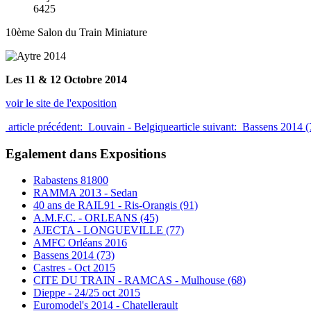
6425
10ème Salon du Train Miniature
Les 11 & 12 Octobre 2014
voir le site de l'exposition
article précédent: Louvain - Belgique
article suivant: Bassens 2014 
Egalement dans Expositions
Rabastens 81800
RAMMA 2013 - Sedan
40 ans de RAIL91 - Ris-Orangis (91)
A.M.F.C. - ORLEANS (45)
AJECTA - LONGUEVILLE (77)
AMFC Orléans 2016
Bassens 2014 (73)
Castres - Oct 2015
CITE DU TRAIN - RAMCAS - Mulhouse (68)
Dieppe - 24/25 oct 2015
Euromodel's 2014 - Chatellerault