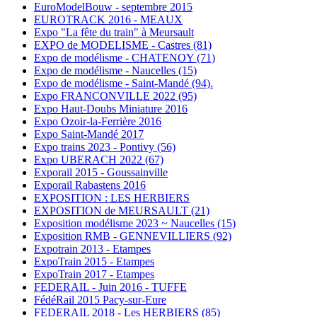
EuroModelBouw - septembre 2015
EUROTRACK 2016 - MEAUX
Expo "La fête du train" à Meursault
EXPO de MODELISME - Castres (81)
Expo de modélisme - CHATENOY (71)
Expo de modélisme - Naucelles (15)
Expo de modélisme - Saint-Mandé (94).
Expo FRANCONVILLE 2022 (95)
Expo Haut-Doubs Miniature 2016
Expo Ozoir-la-Ferrière 2016
Expo Saint-Mandé 2017
Expo trains 2023 - Pontivy (56)
Expo UBERACH 2022 (67)
Exporail 2015 - Goussainville
Exporail Rabastens 2016
EXPOSITION : LES HERBIERS
EXPOSITION de MEURSAULT (21)
Exposition modélisme 2023 ~ Naucelles (15)
Exposition RMB - GENNEVILLIERS (92)
Expotrain 2013 - Etampes
ExpoTrain 2015 - Etampes
ExpoTrain 2017 - Etampes
FEDERAIL - Juin 2016 - TUFFE
FédéRail 2015 Pacy-sur-Eure
FEDERAIL 2018 - Les HERBIERS (85)