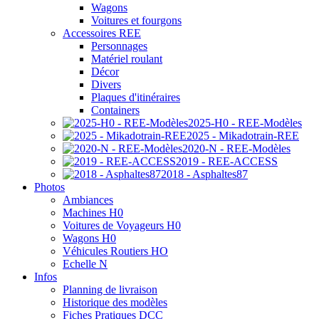
Wagons
Voitures et fourgons
Accessoires REE
Personnages
Matériel roulant
Décor
Divers
Plaques d'itinéraires
Containers
2025-H0 - REE-Modèles
2025 - Mikadotrain-REE
2020-N - REE-Modèles
2019 - REE-ACCESS
2018 - Asphaltes87
Photos
Ambiances
Machines H0
Voitures de Voyageurs H0
Wagons H0
Véhicules Routiers HO
Echelle N
Infos
Planning de livraison
Historique des modèles
Fiches Pratiques DCC