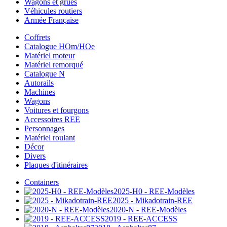
Wagons et grues
Véhicules routiers
Armée Française
Coffrets
Catalogue HOm/HOe
Matériel moteur
Matériel remorqué
Catalogue N
Autorails
Machines
Wagons
Voitures et fourgons
Accessoires REE
Personnages
Matériel roulant
Décor
Divers
Plaques d'itinéraires
Containers
2025-H0 - REE-Modèles
2025 - Mikadotrain-REE
2020-N - REE-Modèles
2019 - REE-ACCESS