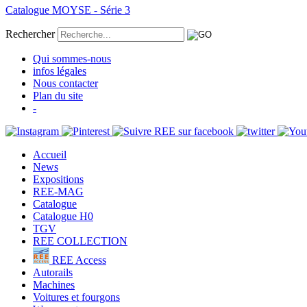
Catalogue MOYSE - Série 3
Rechercher
Qui sommes-nous
infos légales
Nous contacter
Plan du site
-
Accueil
News
Expositions
REE-MAG
Catalogue
Catalogue H0
TGV
REE COLLECTION
REE Access
Autorails
Machines
Voitures et fourgons