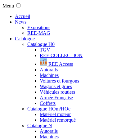
Menu
Accueil
News
Expositions
REE-MAG
Catalogue
Catalogue H0
TGV
REE COLLECTION
REE Access
Autorails
Machines
Voitures et fourgons
Wagons et grues
Véhicules routiers
Armée Française
Coffrets
Catalogue HOm/HOe
Matériel moteur
Matériel remorqué
Catalogue N
Autorails
Machines