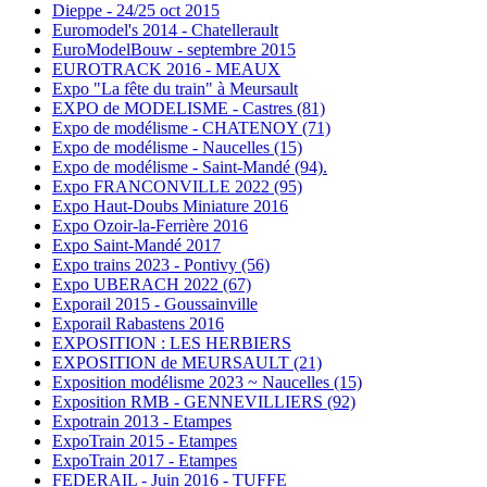
Dieppe - 24/25 oct 2015
Euromodel's 2014 - Chatellerault
EuroModelBouw - septembre 2015
EUROTRACK 2016 - MEAUX
Expo "La fête du train" à Meursault
EXPO de MODELISME - Castres (81)
Expo de modélisme - CHATENOY (71)
Expo de modélisme - Naucelles (15)
Expo de modélisme - Saint-Mandé (94).
Expo FRANCONVILLE 2022 (95)
Expo Haut-Doubs Miniature 2016
Expo Ozoir-la-Ferrière 2016
Expo Saint-Mandé 2017
Expo trains 2023 - Pontivy (56)
Expo UBERACH 2022 (67)
Exporail 2015 - Goussainville
Exporail Rabastens 2016
EXPOSITION : LES HERBIERS
EXPOSITION de MEURSAULT (21)
Exposition modélisme 2023 ~ Naucelles (15)
Exposition RMB - GENNEVILLIERS (92)
Expotrain 2013 - Etampes
ExpoTrain 2015 - Etampes
ExpoTrain 2017 - Etampes
FEDERAIL - Juin 2016 - TUFFE