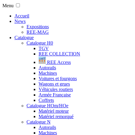
Menu
Accueil
News
Expositions
REE-MAG
Catalogue
Catalogue H0
TGV
REE COLLECTION
REE Access
Autorails
Machines
Voitures et fourgons
Wagons et grues
Véhicules routiers
Armée Française
Coffrets
Catalogue HOm/HOe
Matériel moteur
Matériel remorqué
Catalogue N
Autorails
Machines