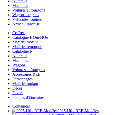
Autorails
Machines
Voitures et fourgons
Wagons et grues
Véhicules routiers
Armée Française
Coffrets
Catalogue HOm/HOe
Matériel moteur
Matériel remorqué
Catalogue N
Autorails
Machines
Wagons
Voitures et fourgons
Accessoires REE
Personnages
Matériel roulant
Décor
Divers
Plaques d'itinéraires
Containers
2025-H0 - REE-Modèles