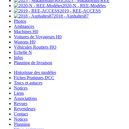
2025 - Mikadotrain-REE
2020-N - REE-Modèles
2019 - REE-ACCESS
2018 - Asphaltes87
Photos
Ambiances
Machines H0
Voitures de Voyageurs H0
Wagons H0
Véhicules Routiers HO
Echelle N
Infos
Planning de livraison
Historique des modèles
Fiches Pratiques DCC
Trucs et astuces
Notices
Liens
Associations
Revues
Revendeurs
Contact
Notices
Planning