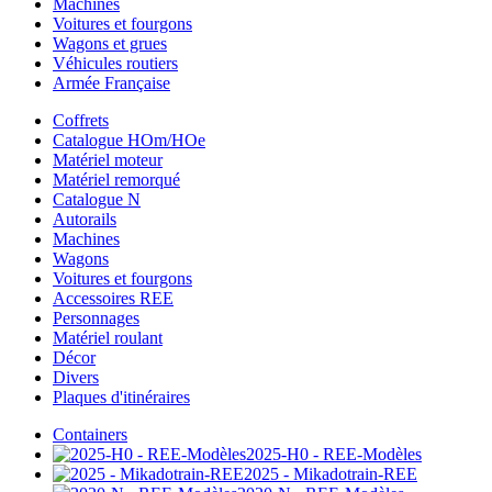
Machines
Voitures et fourgons
Wagons et grues
Véhicules routiers
Armée Française
Coffrets
Catalogue HOm/HOe
Matériel moteur
Matériel remorqué
Catalogue N
Autorails
Machines
Wagons
Voitures et fourgons
Accessoires REE
Personnages
Matériel roulant
Décor
Divers
Plaques d'itinéraires
Containers
2025-H0 - REE-Modèles
2025 - Mikadotrain-REE