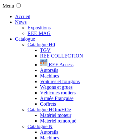
Menu
Accueil
News
Expositions
REE-MAG
Catalogue
Catalogue H0
TGV
REE COLLECTION
REE Access
Autorails
Machines
Voitures et fourgons
Wagons et grues
Véhicules routiers
Armée Française
Coffrets
Catalogue HOm/HOe
Matériel moteur
Matériel remorqué
Catalogue N
Autorails
Machines