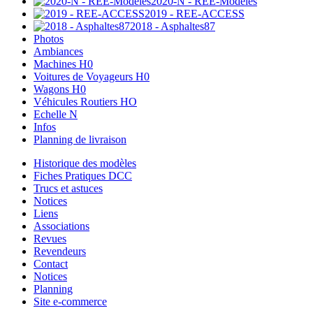
2020-N - REE-Modèles
2019 - REE-ACCESS
2018 - Asphaltes87
Photos
Ambiances
Machines H0
Voitures de Voyageurs H0
Wagons H0
Véhicules Routiers HO
Echelle N
Infos
Planning de livraison
Historique des modèles
Fiches Pratiques DCC
Trucs et astuces
Notices
Liens
Associations
Revues
Revendeurs
Contact
Notices
Planning
Site e-commerce