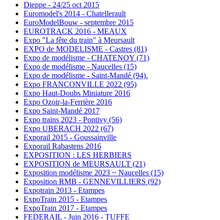
Dieppe - 24/25 oct 2015
Euromodel's 2014 - Chatellerault
EuroModelBouw - septembre 2015
EUROTRACK 2016 - MEAUX
Expo "La fête du train" à Meursault
EXPO de MODELISME - Castres (81)
Expo de modélisme - CHATENOY (71)
Expo de modélisme - Naucelles (15)
Expo de modélisme - Saint-Mandé (94).
Expo FRANCONVILLE 2022 (95)
Expo Haut-Doubs Miniature 2016
Expo Ozoir-la-Ferrière 2016
Expo Saint-Mandé 2017
Expo trains 2023 - Pontivy (56)
Expo UBERACH 2022 (67)
Exporail 2015 - Goussainville
Exporail Rabastens 2016
EXPOSITION : LES HERBIERS
EXPOSITION de MEURSAULT (21)
Exposition modélisme 2023 ~ Naucelles (15)
Exposition RMB - GENNEVILLIERS (92)
Expotrain 2013 - Etampes
ExpoTrain 2015 - Etampes
ExpoTrain 2017 - Etampes
FEDERAIL - Juin 2016 - TUFFE