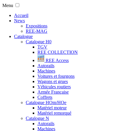
Menu
Accueil
News
Expositions
REE-MAG
Catalogue
Catalogue H0
TGV
REE COLLECTION
REE Access
Autorails
Machines
Voitures et fourgons
Wagons et grues
Véhicules routiers
Armée Française
Coffrets
Catalogue HOm/HOe
Matériel moteur
Matériel remorqué
Catalogue N
Autorails
Machines