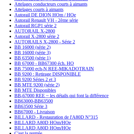
Attelages conducteurs courts à aimants
Attelages courts à aimants
Autorail DE DION HOm / HOe
Autorail Renault VH - 2ème série
Autorail RGP1 série 2
AUTORAIL X-2800
Autorail X-2800 série 2
AUTORAILS X-2800 - Série 2
BB 16000 (série 2)
BB 16000 (série 3)
BB 63500 (série 1)
BB 67000 - BB67300 éch. HO
BB 75000 ech-N REE-MIKADOTRAIN
BB 9200 : Retirage DISPONIBLE
BB 9200 Séries 2 et 3
BB MTE 9200 (série 2)
BB MTE Disponibles
BB-67000 REE ~ les détails qui font la différence
BB63000-BB63500
BB63500 Série 3
BB67000 - Livraison
BILLARD - Restauration de l'A80D N°315
BILLARD A80D HOm/HOe
BILLARD A80D HOm/HOe
C'est la rentrée