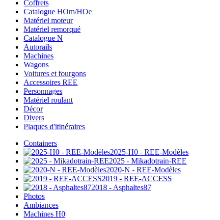
Coffrets
Catalogue HOm/HOe
Matériel moteur
Matériel remorqué
Catalogue N
Autorails
Machines
Wagons
Voitures et fourgons
Accessoires REE
Personnages
Matériel roulant
Décor
Divers
Plaques d'itinéraires
Containers
2025-H0 - REE-Modèles
2025 - Mikadotrain-REE
2020-N - REE-Modèles
2019 - REE-ACCESS
2018 - Asphaltes87
Photos
Ambiances
Machines H0