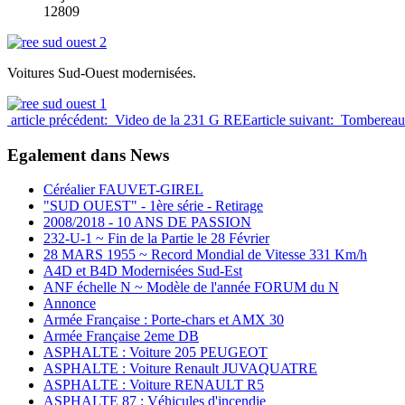
12809
Voitures Sud-Ouest modernisées.
article précédent: Video de la 231 G REE
article suivant: Tomb
Egalement dans News
Céréalier FAUVET-GIREL
"SUD OUEST" - 1ère série - Retirage
2008/2018 - 10 ANS DE PASSION
232-U-1 ~ Fin de la Partie le 28 Février
28 MARS 1955 ~ Record Mondial de Vitesse 331 Km/h
A4D et B4D Modernisées Sud-Est
ANF échelle N ~ Modèle de l'année FORUM du N
Annonce
Armée Française : Porte-chars et AMX 30
Armée Française 2eme DB
ASPHALTE : Voiture 205 PEUGEOT
ASPHALTE : Voiture Renault JUVAQUATRE
ASPHALTE : Voiture RENAULT R5
ASPHALTE 87 : Véhicules d'incendie