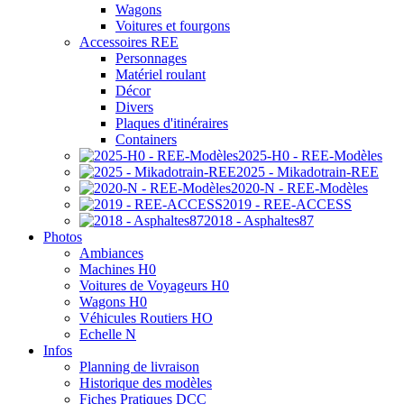
Wagons
Voitures et fourgons
Accessoires REE
Personnages
Matériel roulant
Décor
Divers
Plaques d'itinéraires
Containers
2025-H0 - REE-Modèles
2025 - Mikadotrain-REE
2020-N - REE-Modèles
2019 - REE-ACCESS
2018 - Asphaltes87
Photos
Ambiances
Machines H0
Voitures de Voyageurs H0
Wagons H0
Véhicules Routiers HO
Echelle N
Infos
Planning de livraison
Historique des modèles
Fiches Pratiques DCC