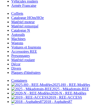
Véhicules routiers
Armée Française
Coffrets
Catalogue HOm/HOe
Matériel moteur
Matériel remorqué
Catalogue N
Autorails
Machines
Wagons
Voitures et fourgons
Accessoires REE
Personnages
Matériel roulant
Décor
Divers
Plaques d'itinéraires
Containers
2025-H0 - REE-Modèles
2025 - Mikadotrain-REE
2020-N - REE-Modèles
2019 - REE-ACCESS
2018 - Asphaltes87