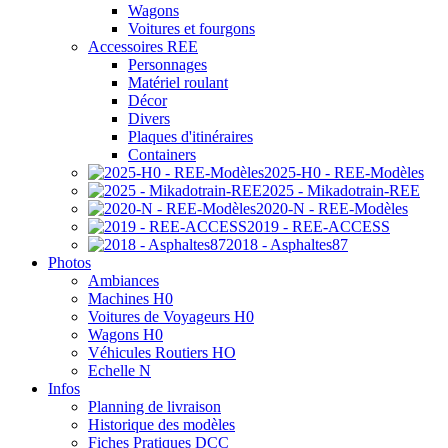
Wagons
Voitures et fourgons
Accessoires REE
Personnages
Matériel roulant
Décor
Divers
Plaques d'itinéraires
Containers
2025-H0 - REE-Modèles
2025 - Mikadotrain-REE
2020-N - REE-Modèles
2019 - REE-ACCESS
2018 - Asphaltes87
Photos
Ambiances
Machines H0
Voitures de Voyageurs H0
Wagons H0
Véhicules Routiers HO
Echelle N
Infos
Planning de livraison
Historique des modèles
Fiches Pratiques DCC