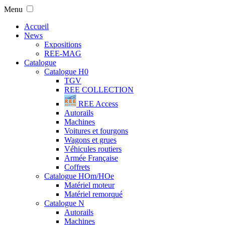
Menu
Accueil
News
Expositions
REE-MAG
Catalogue
Catalogue H0
TGV
REE COLLECTION
REE Access
Autorails
Machines
Voitures et fourgons
Wagons et grues
Véhicules routiers
Armée Française
Coffrets
Catalogue HOm/HOe
Matériel moteur
Matériel remorqué
Catalogue N
Autorails
Machines