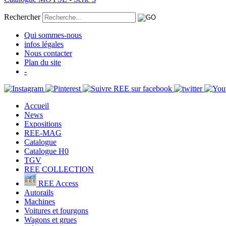
Rechercher
Qui sommes-nous
infos légales
Nous contacter
Plan du site
-
Accueil
News
Expositions
REE-MAG
Catalogue
Catalogue H0
TGV
REE COLLECTION
REE Access
Autorails
Machines
Voitures et fourgons
Wagons et grues