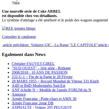
7084
Une nouvelle série de Coke ARBEL
est disponible chez vos détaillants.
Le système d'attelage a été amélioré et le poids des wagons augmenté 
Consulter le catalogue
article précédent: Voitures UIC - La Rame "LE CAPITOLE"
article
Egalement dans News
Céréalier FAUVET-GIREL
"SUD OUEST" - 1ère série - Retirage
2008/2018 - 10 ANS DE PASSION
232-U-1 ~ Fin de la Partie le 28 Février
28 MARS 1955 ~ Record Mondial de Vitesse 331 Km/h
A4D et B4D Modernisées Sud-Est
ANF échelle N ~ Modèle de l'année FORUM du N
Annonce
Armée Française : Porte-chars et AMX 30
Armée Française 2eme DB
ASPHALTE : Voiture 205 PEUGEOT