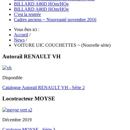
BILLARD A80D HOm/HOe
BILLARD A80D HOm/HOe
C'est la rentrée
Cadres anciens ~ Nouveauté novembre 2016
Vous êtes ici :
Accueil
/
News
/
VOITURE UIC COUCHETTES ~ (Nouvelle série)
Autorail RENAULT VH
Disponible
Catalogue Autorail RENAULT VH - Série 2
Locotracteur MOYSE
Décembre 2019
Catalogue MOYSE - Série 3