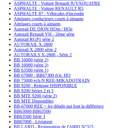
ASPHALTE : Voiture Renault JUVAQUATRE
ASPHALTE : Voiture RENAULT R5
ASPHALTE 87 : Véhicules d'incendie
Attelages conducteurs courts à aimants
Attelages courts à aimants
Autorail DE DION HOm / HOe
Autorail Renault VH - 2ème série
Autorail RGP1 série 2
AUTORAIL X-2800
Autorail X-2800 série 2
AUTORAILS X-2800 - Série 2
BB 16000 (série 2)
BB 16000 (série 3)
BB 63500 (série 1)
BB 67000 - BB67300 éch. HO
BB 75000 ech-N REE-MIKADOTRAIN
BB 9200 : Retirage DISPONIBLE
BB 9200 Séries 2 et 3
BB MTE 9200 (série 2)
BB MTE Disponibles
BB-67000 REE ~ les détails qui font la différence
BB63000-BB63500
BB63500 Série 3
BB67000 - Livraison
BILLARD - Restauration de l'A80D N°315