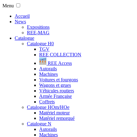
Menu
Accueil
News
Expositions
REE-MAG
Catalogue
Catalogue H0
TGV
REE COLLECTION
REE Access
Autorails
Machines
Voitures et fourgons
Wagons et grues
Véhicules routiers
Armée Française
Coffrets
Catalogue HOm/HOe
Matériel moteur
Matériel remorqué
Catalogue N
Autorails
Machines