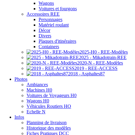
Wagons
Voitures et fourgons
Accessoires REE
Personnages
Matériel roulant
Décor
Divers
Plaques d'itinéraires
Containers
2025-H0 - REE-Modèles
2025 - Mikadotrain-REE
2020-N - REE-Modèles
2019 - REE-ACCESS
2018 - Asphaltes87
Photos
Ambiances
Machines H0
Voitures de Voyageurs H0
Wagons H0
Véhicules Routiers HO
Echelle N
Infos
Planning de livraison
Historique des modèles
Fiches Pratiques DCC