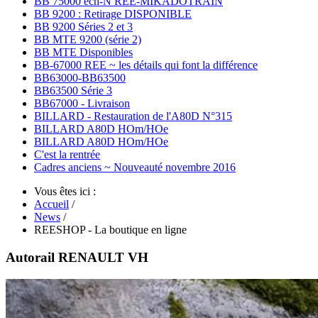
BB 75000 ech-N REE-MIKADOTRAIN
BB 9200 : Retirage DISPONIBLE
BB 9200 Séries 2 et 3
BB MTE 9200 (série 2)
BB MTE Disponibles
BB-67000 REE ~ les détails qui font la différence
BB63000-BB63500
BB63500 Série 3
BB67000 - Livraison
BILLARD - Restauration de l'A80D N°315
BILLARD A80D HOm/HOe
BILLARD A80D HOm/HOe
C'est la rentrée
Cadres anciens ~ Nouveauté novembre 2016
Vous êtes ici :
Accueil
/
News
/
REESHOP - La boutique en ligne
Autorail RENAULT VH