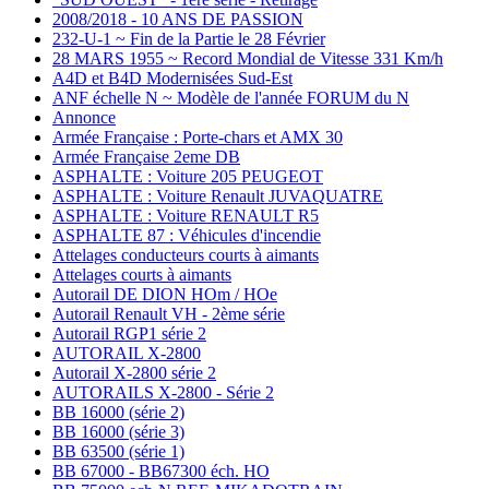
2008/2018 - 10 ANS DE PASSION
232-U-1 ~ Fin de la Partie le 28 Février
28 MARS 1955 ~ Record Mondial de Vitesse 331 Km/h
A4D et B4D Modernisées Sud-Est
ANF échelle N ~ Modèle de l'année FORUM du N
Annonce
Armée Française : Porte-chars et AMX 30
Armée Française 2eme DB
ASPHALTE : Voiture 205 PEUGEOT
ASPHALTE : Voiture Renault JUVAQUATRE
ASPHALTE : Voiture RENAULT R5
ASPHALTE 87 : Véhicules d'incendie
Attelages conducteurs courts à aimants
Attelages courts à aimants
Autorail DE DION HOm / HOe
Autorail Renault VH - 2ème série
Autorail RGP1 série 2
AUTORAIL X-2800
Autorail X-2800 série 2
AUTORAILS X-2800 - Série 2
BB 16000 (série 2)
BB 16000 (série 3)
BB 63500 (série 1)
BB 67000 - BB67300 éch. HO