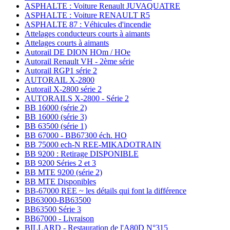
ASPHALTE : Voiture Renault JUVAQUATRE
ASPHALTE : Voiture RENAULT R5
ASPHALTE 87 : Véhicules d'incendie
Attelages conducteurs courts à aimants
Attelages courts à aimants
Autorail DE DION HOm / HOe
Autorail Renault VH - 2ème série
Autorail RGP1 série 2
AUTORAIL X-2800
Autorail X-2800 série 2
AUTORAILS X-2800 - Série 2
BB 16000 (série 2)
BB 16000 (série 3)
BB 63500 (série 1)
BB 67000 - BB67300 éch. HO
BB 75000 ech-N REE-MIKADOTRAIN
BB 9200 : Retirage DISPONIBLE
BB 9200 Séries 2 et 3
BB MTE 9200 (série 2)
BB MTE Disponibles
BB-67000 REE ~ les détails qui font la différence
BB63000-BB63500
BB63500 Série 3
BB67000 - Livraison
BILLARD - Restauration de l'A80D N°315