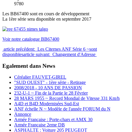
9780
Les BB67400 sont en cours de développement
La 1ère série sera disponible en septembre 2017
Voir notre catalogue BB67400
article précédent: Les Citernes ANF Série 6 ~sont
disponibles
article suivant: Changement d'Adresse
Egalement dans News
Céréalier FAUVET-GIREL
"SUD OUEST" - 1ère série - Retirage
2008/2018 - 10 ANS DE PASSION
232-U-1 ~ Fin de la Partie le 28 Février
28 MARS 1955 ~ Record Mondial de Vitesse 331 Km/h
A4D et B4D Modernisées Sud-Est
ANF échelle N ~ Modèle de l'année FORUM du N
Annonce
Armée Française : Porte-chars et AMX 30
Armée Française 2eme DB
ASPHALTE : Voiture 205 PEUGEOT