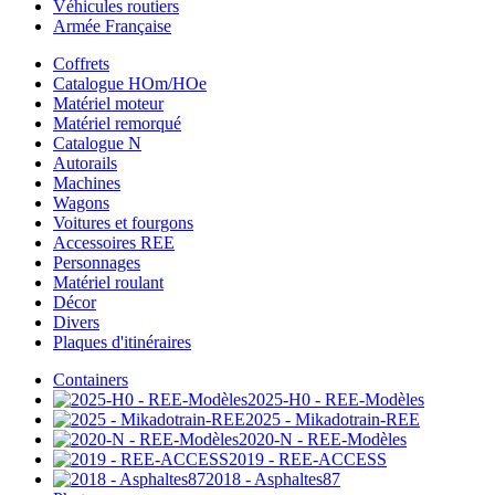
Véhicules routiers
Armée Française
Coffrets
Catalogue HOm/HOe
Matériel moteur
Matériel remorqué
Catalogue N
Autorails
Machines
Wagons
Voitures et fourgons
Accessoires REE
Personnages
Matériel roulant
Décor
Divers
Plaques d'itinéraires
Containers
2025-H0 - REE-Modèles
2025 - Mikadotrain-REE
2020-N - REE-Modèles
2019 - REE-ACCESS
2018 - Asphaltes87