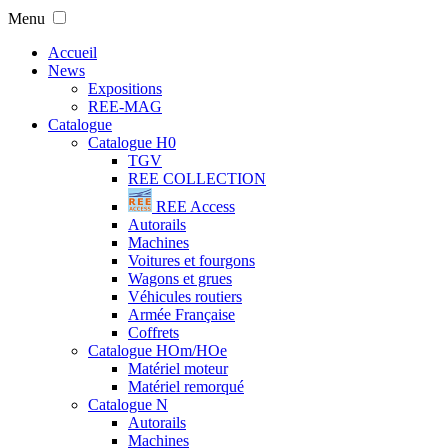
Menu
Accueil
News
Expositions
REE-MAG
Catalogue
Catalogue H0
TGV
REE COLLECTION
REE Access
Autorails
Machines
Voitures et fourgons
Wagons et grues
Véhicules routiers
Armée Française
Coffrets
Catalogue HOm/HOe
Matériel moteur
Matériel remorqué
Catalogue N
Autorails
Machines