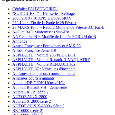
Céréalier FAUVET-GIREL
"SUD OUEST" - 1ère série - Retirage
2008/2018 - 10 ANS DE PASSION
232-U-1 ~ Fin de la Partie le 28 Février
28 MARS 1955 ~ Record Mondial de Vitesse 331 Km/h
A4D et B4D Modernisées Sud-Est
ANF échelle N ~ Modèle de l'année FORUM du N
Annonce
Armée Française : Porte-chars et AMX 30
Armée Française 2eme DB
ASPHALTE : Voiture 205 PEUGEOT
ASPHALTE : Voiture Renault JUVAQUATRE
ASPHALTE : Voiture RENAULT R5
ASPHALTE 87 : Véhicules d'incendie
Attelages conducteurs courts à aimants
Attelages courts à aimants
Autorail DE DION HOm / HOe
Autorail Renault VH - 2ème série
Autorail RGP1 série 2
AUTORAIL X-2800
Autorail X-2800 série 2
AUTORAILS X-2800 - Série 2
BB 16000 (série 2)