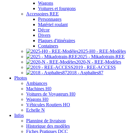
Wagons
Voitures et fourgons
Accessoires REE
Personnages
Matériel roulant
Décor
Divers
Plaques d'itinéraires
Containers
2025-H0 - REE-Modèles
2025 - Mikadotrain-REE
2020-N - REE-Modèles
2019 - REE-ACCESS
2018 - Asphaltes87
Photos
Ambiances
Machines H0
Voitures de Voyageurs H0
Wagons H0
Véhicules Routiers HO
Echelle N
Infos
Planning de livraison
Historique des modèles
Fiches Pratiques DCC