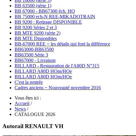
BB 16000 (série 3)
BB 63500 (série 1)
BB 67000 - BB67300 éch. HO
BB 75000 ech-N REE-MIKADOTRAIN
BB 9200 : Retirage DISPONIBLE
BB 9200 Séries 2 et 3
BB MTE 9200 (série 2)
BB MTE Disponibles
BB-67000 REE ~ les détails qui font la différence
BB63000-BB63500
BB63500 Série 3
BB67000 - Livraison
BILLARD - Restauration de l'A80D N°315
BILLARD A80D HOm/HOe
BILLARD A80D HOm/HOe
C'est la rentrée
Cadres anciens ~ Nouveauté novembre 2016
Vous êtes ici :
Accueil
/
News
/
CATALOGUE 2026
Autorail RENAULT VH