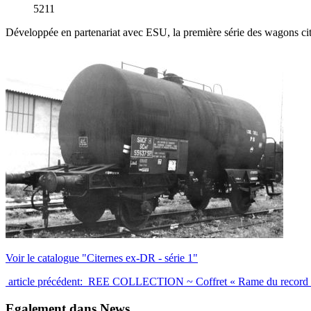
5211
Développée en partenariat avec ESU, la première série des wagons ci
Voir le catalogue "Citernes ex-DR - série 1"
article précédent: REE COLLECTION ~ Coffret « Rame du record
Egalement dans News