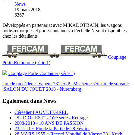
News
19 mars 2018
6367
Développés en partenariat avec MIKADOTRAIN, les wagons
porte-remorques et porte-containers à l’échelle N sont disponibles
chez les détaillants
Couplage
Porte-Remorque (série 1)
Couplage Porte-Container (série 1)
article précédent: Vapeur 231 ex-PLM - 5ème série
article suivant:
SALON DU JOUET 2018 - Nuremberg
Egalement dans News
Céréalier FAUVET-GIREL
"SUD OUEST" - 1ère série - Retirage
2008/2018 - 10 ANS DE PASSION
232-U-1 ~ Fin de la Partie le 28 Février
28 MARS 1955 ~ Record Mondial de Vitesse 331 Km/h