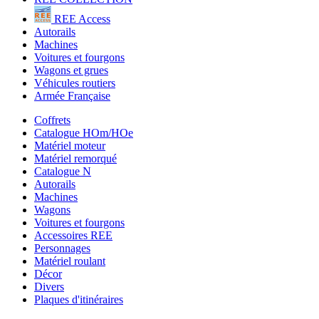
REE Access
Autorails
Machines
Voitures et fourgons
Wagons et grues
Véhicules routiers
Armée Française
Coffrets
Catalogue HOm/HOe
Matériel moteur
Matériel remorqué
Catalogue N
Autorails
Machines
Wagons
Voitures et fourgons
Accessoires REE
Personnages
Matériel roulant
Décor
Divers
Plaques d'itinéraires