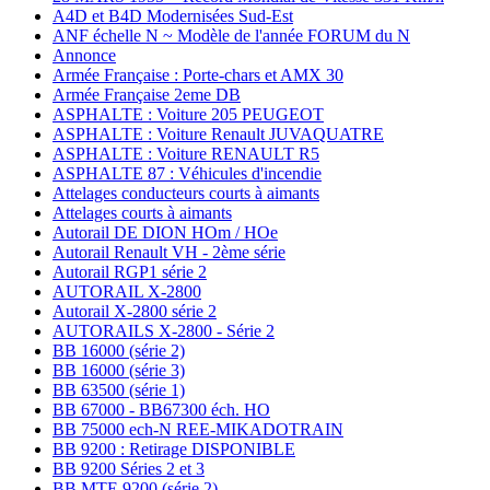
A4D et B4D Modernisées Sud-Est
ANF échelle N ~ Modèle de l'année FORUM du N
Annonce
Armée Française : Porte-chars et AMX 30
Armée Française 2eme DB
ASPHALTE : Voiture 205 PEUGEOT
ASPHALTE : Voiture Renault JUVAQUATRE
ASPHALTE : Voiture RENAULT R5
ASPHALTE 87 : Véhicules d'incendie
Attelages conducteurs courts à aimants
Attelages courts à aimants
Autorail DE DION HOm / HOe
Autorail Renault VH - 2ème série
Autorail RGP1 série 2
AUTORAIL X-2800
Autorail X-2800 série 2
AUTORAILS X-2800 - Série 2
BB 16000 (série 2)
BB 16000 (série 3)
BB 63500 (série 1)
BB 67000 - BB67300 éch. HO
BB 75000 ech-N REE-MIKADOTRAIN
BB 9200 : Retirage DISPONIBLE
BB 9200 Séries 2 et 3
BB MTE 9200 (série 2)