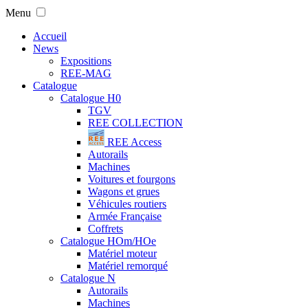
Menu
Accueil
News
Expositions
REE-MAG
Catalogue
Catalogue H0
TGV
REE COLLECTION
REE Access
Autorails
Machines
Voitures et fourgons
Wagons et grues
Véhicules routiers
Armée Française
Coffrets
Catalogue HOm/HOe
Matériel moteur
Matériel remorqué
Catalogue N
Autorails
Machines