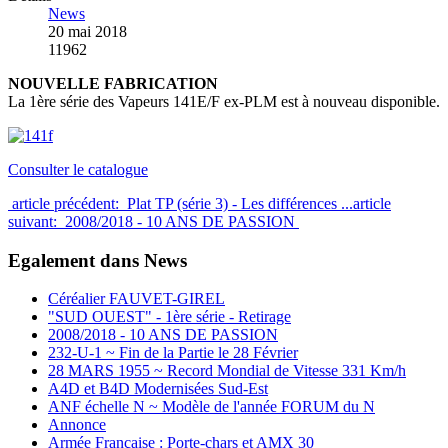
News
20 mai 2018
11962
NOUVELLE FABRICATION
La 1ère série des Vapeurs 141E/F ex-PLM est à nouveau disponible.
Consulter le catalogue
article précédent: Plat TP (série 3) - Les différences ...
article
suivant: 2008/2018 - 10 ANS DE PASSION
Egalement dans News
Céréalier FAUVET-GIREL
"SUD OUEST" - 1ère série - Retirage
2008/2018 - 10 ANS DE PASSION
232-U-1 ~ Fin de la Partie le 28 Février
28 MARS 1955 ~ Record Mondial de Vitesse 331 Km/h
A4D et B4D Modernisées Sud-Est
ANF échelle N ~ Modèle de l'année FORUM du N
Annonce
Armée Française : Porte-chars et AMX 30