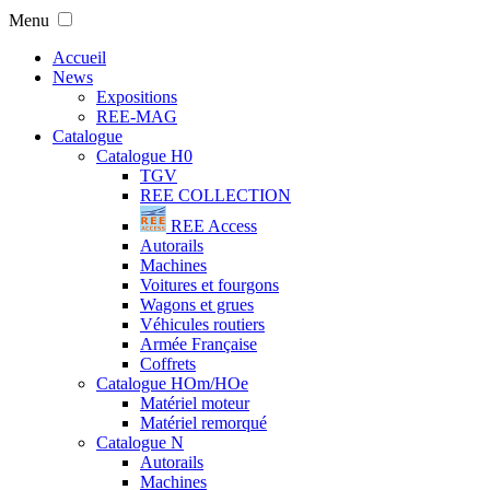
Menu
Accueil
News
Expositions
REE-MAG
Catalogue
Catalogue H0
TGV
REE COLLECTION
REE Access
Autorails
Machines
Voitures et fourgons
Wagons et grues
Véhicules routiers
Armée Française
Coffrets
Catalogue HOm/HOe
Matériel moteur
Matériel remorqué
Catalogue N
Autorails
Machines