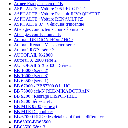
Armée Française 2eme DB
ASPHALTE : Voiture 205 PEUGEOT
ASPHALTE : Voiture Renault JUVAQUATRE
ASPHALTE : Voiture RENAULT R5
ASPHALTE 87 : Véhicules d'incendie
Attelages conducteurs courts à aimants
Attelages courts à aimants
Autorail DE DION HOm / HOe
Autorail Renault VH - 2ème série
Autorail RGP1 série 2
AUTORAIL X-2800
Autorail X-2800 série 2
AUTORAILS X-2800 - Série 2
BB 16000 (série 2)
BB 16000 (série 3)
BB 63500 (série 1)
BB 67000 - BB67300 éch. HO
BB 75000 ech-N REE-MIKADOTRAIN
BB 9200 : Retirage DISPONIBLE
BB 9200 Séries 2 et 3
BB MTE 9200 (série 2)
BB MTE Disponibles
BB-67000 REE ~ les détails qui font la différence
BB63000-BB63500
BB63500 Série 3