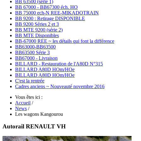
BB 63500 (série 1)
BB 67000 - BB67300 éch. HO
BB 75000 ech-N REE-MIKADOTRAIN
BB 9200 : Retirage DISPONIBLE
BB 9200 Séries 2 et 3
BB MTE 9200 (série 2)
BB MTE Disponibles
BB-67000 REE ~ les détails qui font la différence
BB63000-BB63500
BB63500 Série 3
BB67000 - Livraison
BILLARD - Restauration de l'A80D N°315
BILLARD A80D HOm/HOe
BILLARD A80D HOm/HOe
C'est la rentrée
Cadres anciens ~ Nouveauté novembre 2016
Vous êtes ici :
Accueil
/
News
/
Les wagons Kangourou
Autorail RENAULT VH