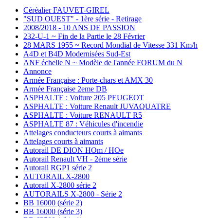
Céréalier FAUVET-GIREL
"SUD OUEST" - 1ère série - Retirage
2008/2018 - 10 ANS DE PASSION
232-U-1 ~ Fin de la Partie le 28 Février
28 MARS 1955 ~ Record Mondial de Vitesse 331 Km/h
A4D et B4D Modernisées Sud-Est
ANF échelle N ~ Modèle de l'année FORUM du N
Annonce
Armée Française : Porte-chars et AMX 30
Armée Française 2eme DB
ASPHALTE : Voiture 205 PEUGEOT
ASPHALTE : Voiture Renault JUVAQUATRE
ASPHALTE : Voiture RENAULT R5
ASPHALTE 87 : Véhicules d'incendie
Attelages conducteurs courts à aimants
Attelages courts à aimants
Autorail DE DION HOm / HOe
Autorail Renault VH - 2ème série
Autorail RGP1 série 2
AUTORAIL X-2800
Autorail X-2800 série 2
AUTORAILS X-2800 - Série 2
BB 16000 (série 2)
BB 16000 (série 3)