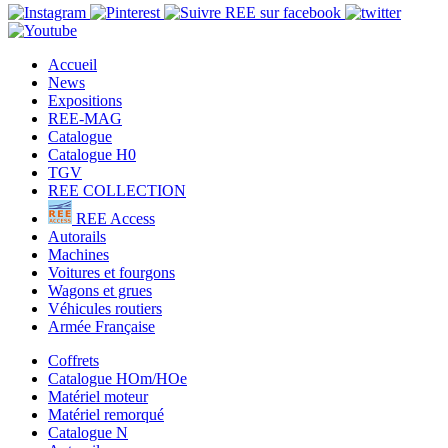
Accueil
News
Expositions
REE-MAG
Catalogue
Catalogue H0
TGV
REE COLLECTION
REE Access
Autorails
Machines
Voitures et fourgons
Wagons et grues
Véhicules routiers
Armée Française
Coffrets
Catalogue HOm/HOe
Matériel moteur
Matériel remorqué
Catalogue N