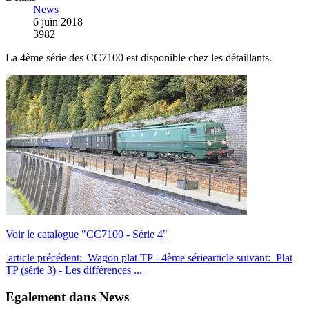
News
6 juin 2018
3982
La 4ème série des CC7100 est disponible chez les détaillants.
Voir le catalogue "CC7100 - Série 4"
article précédent: Wagon plat TP - 4ème série
article suivant: Plat
TP (série 3) - Les différences ...
Egalement dans News