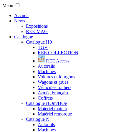
Menu
Accueil
News
Expositions
REE-MAG
Catalogue
Catalogue H0
TGV
REE COLLECTION
REE Access
Autorails
Machines
Voitures et fourgons
Wagons et grues
Véhicules routiers
Armée Française
Coffrets
Catalogue HOm/HOe
Matériel moteur
Matériel remorqué
Catalogue N
Autorails
Machines