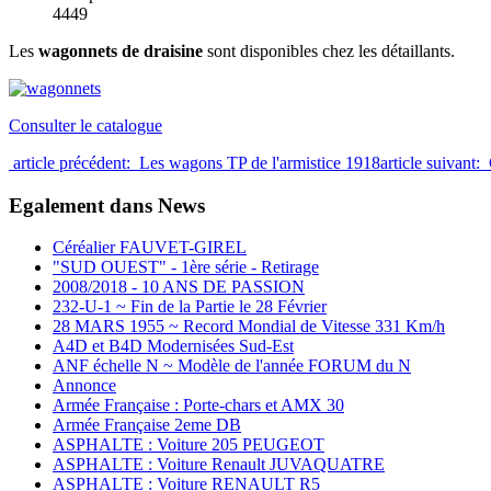
4449
Les
wagonnets de draisine
sont disponibles chez les détaillants.
Consulter le catalogue
article précédent: Les wagons TP de l'armistice 1918
article suivan
Egalement dans News
Céréalier FAUVET-GIREL
"SUD OUEST" - 1ère série - Retirage
2008/2018 - 10 ANS DE PASSION
232-U-1 ~ Fin de la Partie le 28 Février
28 MARS 1955 ~ Record Mondial de Vitesse 331 Km/h
A4D et B4D Modernisées Sud-Est
ANF échelle N ~ Modèle de l'année FORUM du N
Annonce
Armée Française : Porte-chars et AMX 30
Armée Française 2eme DB
ASPHALTE : Voiture 205 PEUGEOT
ASPHALTE : Voiture Renault JUVAQUATRE
ASPHALTE : Voiture RENAULT R5