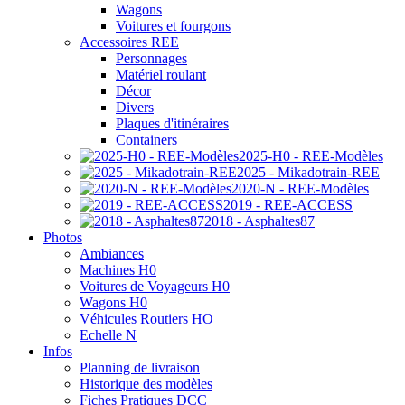
Wagons
Voitures et fourgons
Accessoires REE
Personnages
Matériel roulant
Décor
Divers
Plaques d'itinéraires
Containers
2025-H0 - REE-Modèles
2025 - Mikadotrain-REE
2020-N - REE-Modèles
2019 - REE-ACCESS
2018 - Asphaltes87
Photos
Ambiances
Machines H0
Voitures de Voyageurs H0
Wagons H0
Véhicules Routiers HO
Echelle N
Infos
Planning de livraison
Historique des modèles
Fiches Pratiques DCC