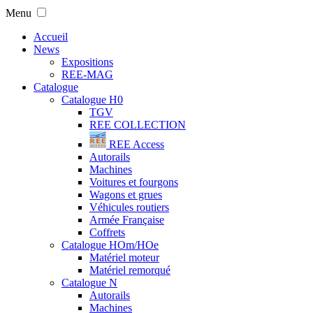
Menu
Accueil
News
Expositions
REE-MAG
Catalogue
Catalogue H0
TGV
REE COLLECTION
REE Access
Autorails
Machines
Voitures et fourgons
Wagons et grues
Véhicules routiers
Armée Française
Coffrets
Catalogue HOm/HOe
Matériel moteur
Matériel remorqué
Catalogue N
Autorails
Machines