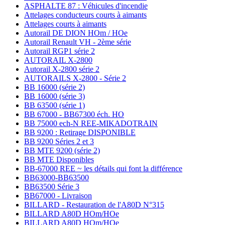
ASPHALTE 87 : Véhicules d'incendie
Attelages conducteurs courts à aimants
Attelages courts à aimants
Autorail DE DION HOm / HOe
Autorail Renault VH - 2ème série
Autorail RGP1 série 2
AUTORAIL X-2800
Autorail X-2800 série 2
AUTORAILS X-2800 - Série 2
BB 16000 (série 2)
BB 16000 (série 3)
BB 63500 (série 1)
BB 67000 - BB67300 éch. HO
BB 75000 ech-N REE-MIKADOTRAIN
BB 9200 : Retirage DISPONIBLE
BB 9200 Séries 2 et 3
BB MTE 9200 (série 2)
BB MTE Disponibles
BB-67000 REE ~ les détails qui font la différence
BB63000-BB63500
BB63500 Série 3
BB67000 - Livraison
BILLARD - Restauration de l'A80D N°315
BILLARD A80D HOm/HOe
BILLARD A80D HOm/HOe