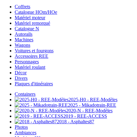
Coffrets
Catalogue HOm/HOe
Matériel moteur
Matériel remorqué
Catalogue N
Autorails
Machines
Wagons
Voitures et fourgons
Accessoires REE
Personnages
Matériel roulant
Décor
Divers
Plaques d'itinéraires
Containers
2025-H0 - REE-Modèles
2025 - Mikadotrain-REE
2020-N - REE-Modèles
2019 - REE-ACCESS
2018 - Asphaltes87
Photos
Ambiances