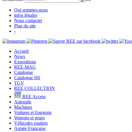
Qui sommes-nous
infos légales
Nous contacter
Plan du site
-
Accueil
News
Expositions
REE-MAG
Catalogue
Catalogue H0
TGV
REE COLLECTION
REE Access
Autorails
Machines
Voitures et fourgons
Wagons et grues
Véhicules routiers
Armée Française