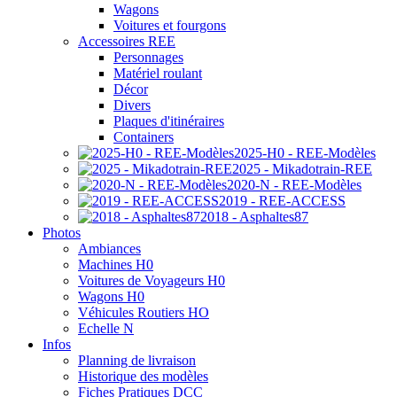
Wagons
Voitures et fourgons
Accessoires REE
Personnages
Matériel roulant
Décor
Divers
Plaques d'itinéraires
Containers
2025-H0 - REE-Modèles
2025 - Mikadotrain-REE
2020-N - REE-Modèles
2019 - REE-ACCESS
2018 - Asphaltes87
Photos
Ambiances
Machines H0
Voitures de Voyageurs H0
Wagons H0
Véhicules Routiers HO
Echelle N
Infos
Planning de livraison
Historique des modèles
Fiches Pratiques DCC