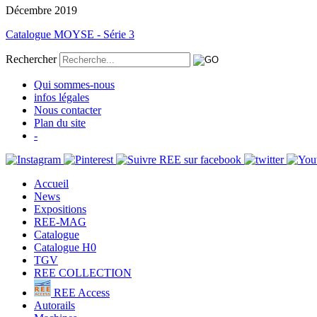
Décembre 2019
Catalogue MOYSE - Série 3
Rechercher
Qui sommes-nous
infos légales
Nous contacter
Plan du site
-
Accueil
News
Expositions
REE-MAG
Catalogue
Catalogue H0
TGV
REE COLLECTION
REE Access
Autorails