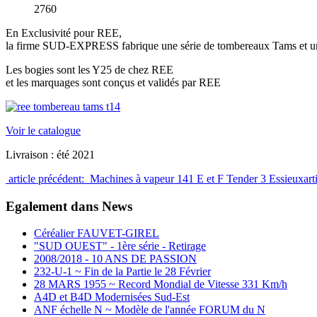
2760
En Exclusivité pour REE,
la firme SUD-EXPRESS fabrique une série de tombereaux Tams et un
Les bogies sont les Y25 de chez REE
et les marquages sont conçus et validés par REE
Voir le catalogue
Livraison : été 2021
article précédent: Machines à vapeur 141 E et F Tender 3 Essieux
ar
Egalement dans News
Céréalier FAUVET-GIREL
"SUD OUEST" - 1ère série - Retirage
2008/2018 - 10 ANS DE PASSION
232-U-1 ~ Fin de la Partie le 28 Février
28 MARS 1955 ~ Record Mondial de Vitesse 331 Km/h
A4D et B4D Modernisées Sud-Est
ANF échelle N ~ Modèle de l'année FORUM du N