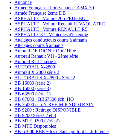
Annonce
Armée Française : Porte-chars et AMX 30
Armée Française 2eme DB
ASPHALTE : Voiture 205 PEUGEOT
ASPHALTE : Voiture Renault JUVAQUATRE
ASPHALTE : Voiture RENAULT R5
ASPHALTE 87 : Véhicules d'incendie
Attelages conducteurs courts à aimants
Attelages courts à aimants
Autorail DE DION HOm / HOe
Autorail Renault VH - 2ème série
Autorail RGP1 série 2
AUTORAIL X-2800
Autorail X-2800 série 2
AUTORAILS X-2800 - Série 2
BB 16000 (série 2)
BB 16000 (série 3)
BB 63500 (série 1)
BB 67000 - BB67300 éch. HO
BB 75000 ech-N REE-MIKADOTRAIN
BB 9200 : Retirage DISPONIBLE
BB 9200 Séries 2 et 3
BB MTE 9200 (série 2)
BB MTE Disponibles
BB-67000 REE ~ les détails qui font la différence