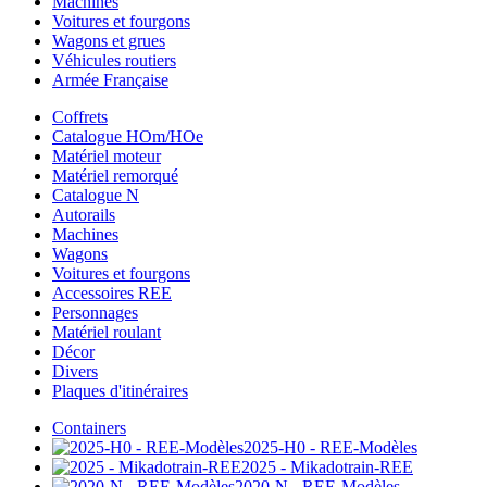
Machines
Voitures et fourgons
Wagons et grues
Véhicules routiers
Armée Française
Coffrets
Catalogue HOm/HOe
Matériel moteur
Matériel remorqué
Catalogue N
Autorails
Machines
Wagons
Voitures et fourgons
Accessoires REE
Personnages
Matériel roulant
Décor
Divers
Plaques d'itinéraires
Containers
2025-H0 - REE-Modèles
2025 - Mikadotrain-REE
2020-N - REE-Modèles