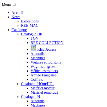
Menu
Accueil
News
Expositions
REE-MAG
Catalogue
Catalogue H0
TGV
REE COLLECTION
REE Access
Autorails
Machines
Voitures et fourgons
Wagons et grues
Véhicules routiers
Armée Française
Coffrets
Catalogue HOm/HOe
Matériel moteur
Matériel remorqué
Catalogue N
Autorails
Machines