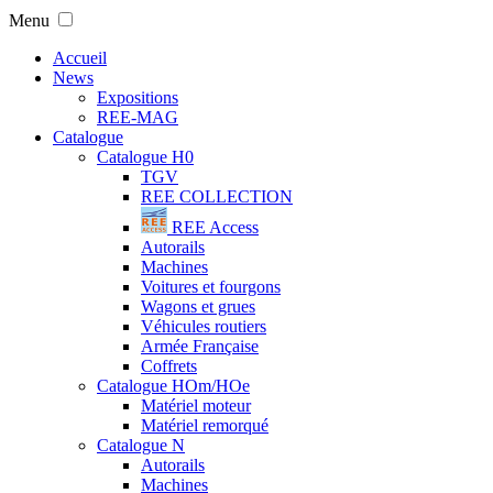
Menu
Accueil
News
Expositions
REE-MAG
Catalogue
Catalogue H0
TGV
REE COLLECTION
REE Access
Autorails
Machines
Voitures et fourgons
Wagons et grues
Véhicules routiers
Armée Française
Coffrets
Catalogue HOm/HOe
Matériel moteur
Matériel remorqué
Catalogue N
Autorails
Machines