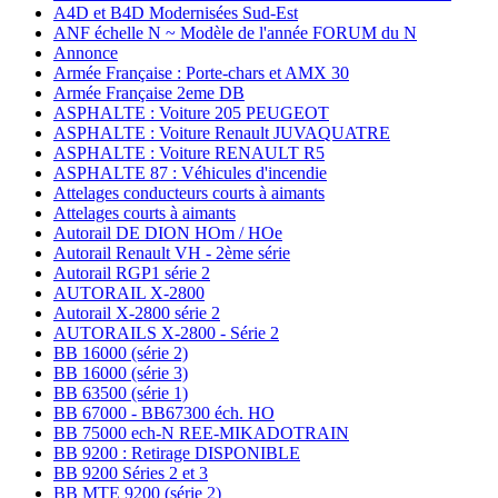
A4D et B4D Modernisées Sud-Est
ANF échelle N ~ Modèle de l'année FORUM du N
Annonce
Armée Française : Porte-chars et AMX 30
Armée Française 2eme DB
ASPHALTE : Voiture 205 PEUGEOT
ASPHALTE : Voiture Renault JUVAQUATRE
ASPHALTE : Voiture RENAULT R5
ASPHALTE 87 : Véhicules d'incendie
Attelages conducteurs courts à aimants
Attelages courts à aimants
Autorail DE DION HOm / HOe
Autorail Renault VH - 2ème série
Autorail RGP1 série 2
AUTORAIL X-2800
Autorail X-2800 série 2
AUTORAILS X-2800 - Série 2
BB 16000 (série 2)
BB 16000 (série 3)
BB 63500 (série 1)
BB 67000 - BB67300 éch. HO
BB 75000 ech-N REE-MIKADOTRAIN
BB 9200 : Retirage DISPONIBLE
BB 9200 Séries 2 et 3
BB MTE 9200 (série 2)