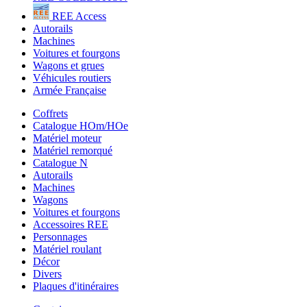
REE Access
Autorails
Machines
Voitures et fourgons
Wagons et grues
Véhicules routiers
Armée Française
Coffrets
Catalogue HOm/HOe
Matériel moteur
Matériel remorqué
Catalogue N
Autorails
Machines
Wagons
Voitures et fourgons
Accessoires REE
Personnages
Matériel roulant
Décor
Divers
Plaques d'itinéraires