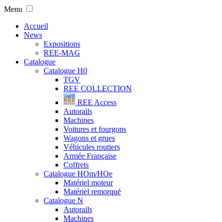
Menu
Accueil
News
Expositions
REE-MAG
Catalogue
Catalogue H0
TGV
REE COLLECTION
REE Access
Autorails
Machines
Voitures et fourgons
Wagons et grues
Véhicules routiers
Armée Française
Coffrets
Catalogue HOm/HOe
Matériel moteur
Matériel remorqué
Catalogue N
Autorails
Machines