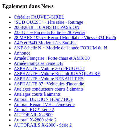
Egalement dans News
Céréalier FAUVET-GIREL
"SUD OUEST" - 1ère série - Retirage
2008/2018 - 10 ANS DE PASSION
232-U-1 ~ Fin de la Partie le 28 Février
28 MARS 1955 ~ Record Mondial de Vitesse 331 Km/h
A4D et B4D Modernisées Sud-Est
ANF échelle N ~ Modèle de l'année FORUM du N
Annonce
Armée Française : Porte-chars et AMX 30
Armée Française 2eme DB
ASPHALTE : Voiture 205 PEUGEOT
ASPHALTE : Voiture Renault JUVAQUATRE
ASPHALTE : Voiture RENAULT R5
ASPHALTE 87 : Véhicules d'incendie
Attelages conducteurs courts à aimants
Attelages courts à aimants
Autorail DE DION HOm / HOe
Autorail Renault VH - 2ème série
Autorail RGP1 série 2
AUTORAIL X-2800
Autorail X-2800 série 2
AUTORAILS X-2800 - Série 2