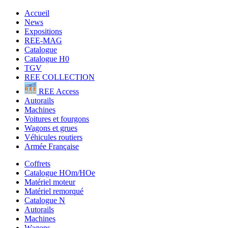
Accueil
News
Expositions
REE-MAG
Catalogue
Catalogue H0
TGV
REE COLLECTION
REE Access
Autorails
Machines
Voitures et fourgons
Wagons et grues
Véhicules routiers
Armée Française
Coffrets
Catalogue HOm/HOe
Matériel moteur
Matériel remorqué
Catalogue N
Autorails
Machines
Wagons