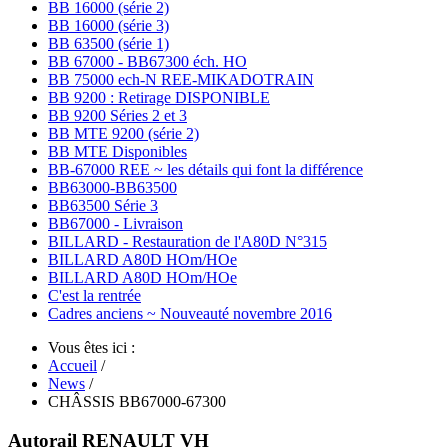
BB 16000 (série 2)
BB 16000 (série 3)
BB 63500 (série 1)
BB 67000 - BB67300 éch. HO
BB 75000 ech-N REE-MIKADOTRAIN
BB 9200 : Retirage DISPONIBLE
BB 9200 Séries 2 et 3
BB MTE 9200 (série 2)
BB MTE Disponibles
BB-67000 REE ~ les détails qui font la différence
BB63000-BB63500
BB63500 Série 3
BB67000 - Livraison
BILLARD - Restauration de l'A80D N°315
BILLARD A80D HOm/HOe
BILLARD A80D HOm/HOe
C'est la rentrée
Cadres anciens ~ Nouveauté novembre 2016
Vous êtes ici :
Accueil
/
News
/
CHÂSSIS BB67000-67300
Autorail RENAULT VH