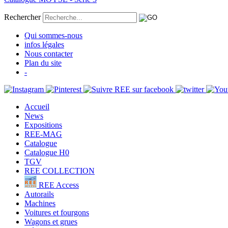
Rechercher
Qui sommes-nous
infos légales
Nous contacter
Plan du site
-
Accueil
News
Expositions
REE-MAG
Catalogue
Catalogue H0
TGV
REE COLLECTION
REE Access
Autorails
Machines
Voitures et fourgons
Wagons et grues