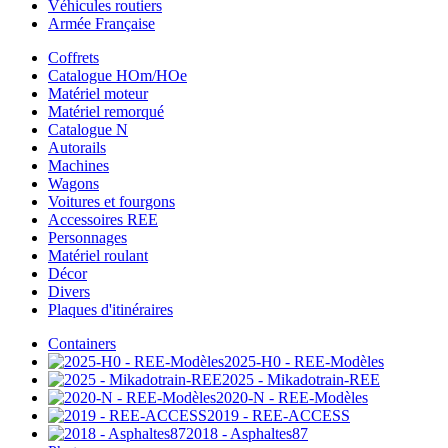
Véhicules routiers
Armée Française
Coffrets
Catalogue HOm/HOe
Matériel moteur
Matériel remorqué
Catalogue N
Autorails
Machines
Wagons
Voitures et fourgons
Accessoires REE
Personnages
Matériel roulant
Décor
Divers
Plaques d'itinéraires
Containers
2025-H0 - REE-Modèles
2025 - Mikadotrain-REE
2020-N - REE-Modèles
2019 - REE-ACCESS
2018 - Asphaltes87