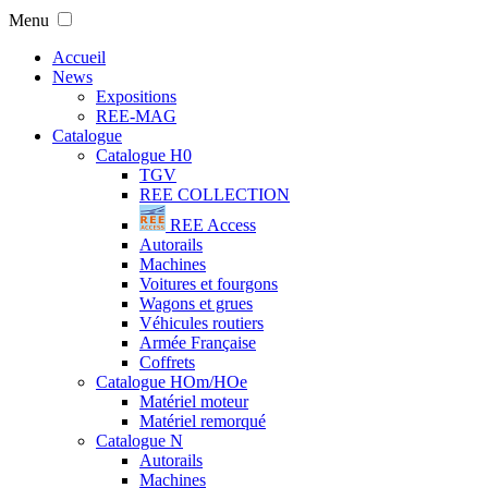
Menu
Accueil
News
Expositions
REE-MAG
Catalogue
Catalogue H0
TGV
REE COLLECTION
REE Access
Autorails
Machines
Voitures et fourgons
Wagons et grues
Véhicules routiers
Armée Française
Coffrets
Catalogue HOm/HOe
Matériel moteur
Matériel remorqué
Catalogue N
Autorails
Machines