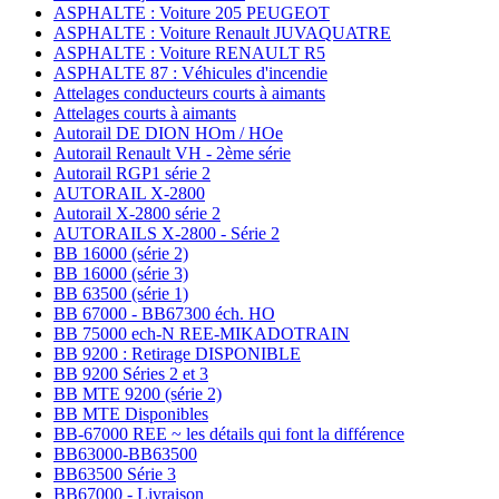
ASPHALTE : Voiture 205 PEUGEOT
ASPHALTE : Voiture Renault JUVAQUATRE
ASPHALTE : Voiture RENAULT R5
ASPHALTE 87 : Véhicules d'incendie
Attelages conducteurs courts à aimants
Attelages courts à aimants
Autorail DE DION HOm / HOe
Autorail Renault VH - 2ème série
Autorail RGP1 série 2
AUTORAIL X-2800
Autorail X-2800 série 2
AUTORAILS X-2800 - Série 2
BB 16000 (série 2)
BB 16000 (série 3)
BB 63500 (série 1)
BB 67000 - BB67300 éch. HO
BB 75000 ech-N REE-MIKADOTRAIN
BB 9200 : Retirage DISPONIBLE
BB 9200 Séries 2 et 3
BB MTE 9200 (série 2)
BB MTE Disponibles
BB-67000 REE ~ les détails qui font la différence
BB63000-BB63500
BB63500 Série 3
BB67000 - Livraison