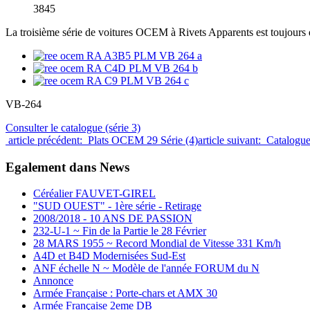
3845
La troisième série de voitures OCEM à Rivets Apparents est toujours 
VB-264
Consulter le catalogue (série 3)
article précédent: Plats OCEM 29 Série (4)
article suivant: Cata
Egalement dans News
Céréalier FAUVET-GIREL
"SUD OUEST" - 1ère série - Retirage
2008/2018 - 10 ANS DE PASSION
232-U-1 ~ Fin de la Partie le 28 Février
28 MARS 1955 ~ Record Mondial de Vitesse 331 Km/h
A4D et B4D Modernisées Sud-Est
ANF échelle N ~ Modèle de l'année FORUM du N
Annonce
Armée Française : Porte-chars et AMX 30
Armée Française 2eme DB