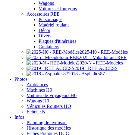
Wagons
Voitures et fourgons
Accessoires REE
Personnages
Matériel roulant
Décor
Divers
Plaques d'itinéraires
Containers
2025-H0 - REE-Modèles
2025 - Mikadotrain-REE
2020-N - REE-Modèles
2019 - REE-ACCESS
2018 - Asphaltes87
Photos
Ambiances
Machines H0
Voitures de Voyageurs H0
Wagons H0
Véhicules Routiers HO
Echelle N
Infos
Planning de livraison
Historique des modèles
Fiches Pratiques DCC