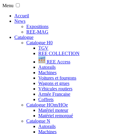
Menu
Accueil
News
Expositions
REE-MAG
Catalogue
Catalogue H0
TGV
REE COLLECTION
REE Access
Autorails
Machines
Voitures et fourgons
Wagons et grues
Véhicules routiers
Armée Française
Coffrets
Catalogue HOm/HOe
Matériel moteur
Matériel remorqué
Catalogue N
Autorails
Machines