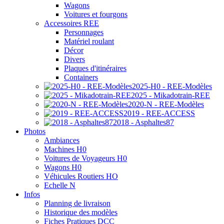
Wagons
Voitures et fourgons
Accessoires REE
Personnages
Matériel roulant
Décor
Divers
Plaques d'itinéraires
Containers
2025-H0 - REE-Modèles
2025 - Mikadotrain-REE
2020-N - REE-Modèles
2019 - REE-ACCESS
2018 - Asphaltes87
Photos
Ambiances
Machines H0
Voitures de Voyageurs H0
Wagons H0
Véhicules Routiers HO
Echelle N
Infos
Planning de livraison
Historique des modèles
Fiches Pratiques DCC