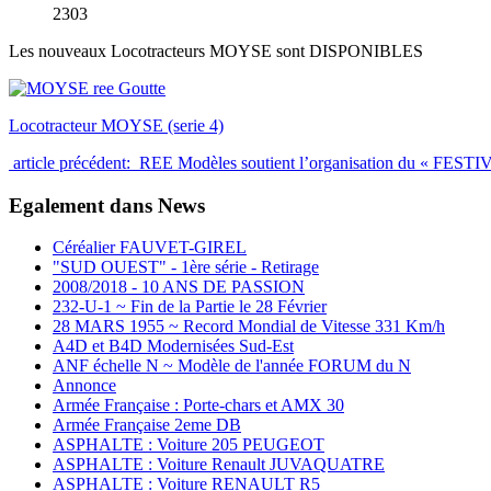
2303
Les nouveaux Locotracteurs MOYSE sont DISPONIBLES
Locotracteur MOYSE (serie 4)
article précédent: REE Modèles soutient l’organisation du « FE
Egalement dans News
Céréalier FAUVET-GIREL
"SUD OUEST" - 1ère série - Retirage
2008/2018 - 10 ANS DE PASSION
232-U-1 ~ Fin de la Partie le 28 Février
28 MARS 1955 ~ Record Mondial de Vitesse 331 Km/h
A4D et B4D Modernisées Sud-Est
ANF échelle N ~ Modèle de l'année FORUM du N
Annonce
Armée Française : Porte-chars et AMX 30
Armée Française 2eme DB
ASPHALTE : Voiture 205 PEUGEOT
ASPHALTE : Voiture Renault JUVAQUATRE
ASPHALTE : Voiture RENAULT R5