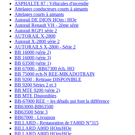
ASPHALTE 87 : Véhicules d'incendie
Attelages conducteurs courts à aimants
Attelages courts à aimants
Autorail DE DION HOm / HOe
Autorail Renault VH - 2ème série
Autorail RGP1 série 2
AUTORAIL X-2800
Autorail X-2800 série 2
AUTORAILS X-2800 - Série 2
BB 16000 (série 2)
BB 16000 (série 3)
BB 63500 (série 1)
BB 67000 - BB67300 éch. HO
BB 75000 ech-N REE-MIKADOTRAIN
BB 9200 : Retirage DISPONIBLE
BB 9200 Séries 2 et 3
BB MTE 9200 (série 2)
BB MTE Disponibles
BB-67000 REE ~ les détails qui font la différence
BB63000-BB63500
BB63500 Série 3
BB67000 - Livraison
BILLARD - Restauration de l'A80D N°315
BILLARD A80D HOm/HOe
BILLARD A80D HOm/HOe