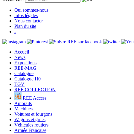
Qui sommes-nous
infos légales
Nous contacter
Plan du site
-
Accueil
News
Expositions
REE-MAG
Catalogue
Catalogue H0
TGV
REE COLLECTION
REE Access
Autorails
Machines
Voitures et fourgons
Wagons et grues
Véhicules routiers
Armée Française