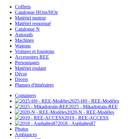
Coffrets
Catalogue HOm/HOe
Matériel moteur
Matériel remorqué
Catalogue N
Autorails
Machines
Wagons
Voitures et fourgons
Accessoires REE
Personnages
Matériel roulant
Décor
Divers
Plaques d'itinéraires
Containers
2025-H0 - REE-Modèles
2025 - Mikadotrain-REE
2020-N - REE-Modèles
2019 - REE-ACCESS
2018 - Asphaltes87
Photos
Ambiances