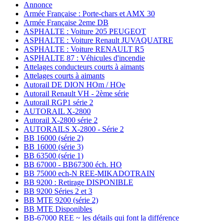
Annonce
Armée Française : Porte-chars et AMX 30
Armée Française 2eme DB
ASPHALTE : Voiture 205 PEUGEOT
ASPHALTE : Voiture Renault JUVAQUATRE
ASPHALTE : Voiture RENAULT R5
ASPHALTE 87 : Véhicules d'incendie
Attelages conducteurs courts à aimants
Attelages courts à aimants
Autorail DE DION HOm / HOe
Autorail Renault VH - 2ème série
Autorail RGP1 série 2
AUTORAIL X-2800
Autorail X-2800 série 2
AUTORAILS X-2800 - Série 2
BB 16000 (série 2)
BB 16000 (série 3)
BB 63500 (série 1)
BB 67000 - BB67300 éch. HO
BB 75000 ech-N REE-MIKADOTRAIN
BB 9200 : Retirage DISPONIBLE
BB 9200 Séries 2 et 3
BB MTE 9200 (série 2)
BB MTE Disponibles
BB-67000 REE ~ les détails qui font la différence