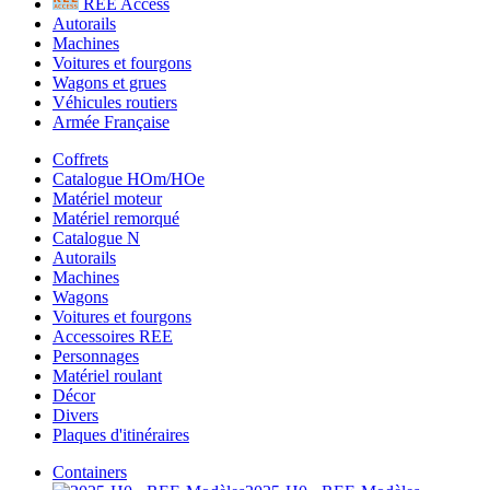
REE Access
Autorails
Machines
Voitures et fourgons
Wagons et grues
Véhicules routiers
Armée Française
Coffrets
Catalogue HOm/HOe
Matériel moteur
Matériel remorqué
Catalogue N
Autorails
Machines
Wagons
Voitures et fourgons
Accessoires REE
Personnages
Matériel roulant
Décor
Divers
Plaques d'itinéraires
Containers