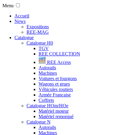
Menu
Accueil
News
Expositions
REE-MAG
Catalogue
Catalogue H0
TGV
REE COLLECTION
REE Access
Autorails
Machines
Voitures et fourgons
Wagons et grues
Véhicules routiers
Armée Française
Coffrets
Catalogue HOm/HOe
Matériel moteur
Matériel remorqué
Catalogue N
Autorails
Machines