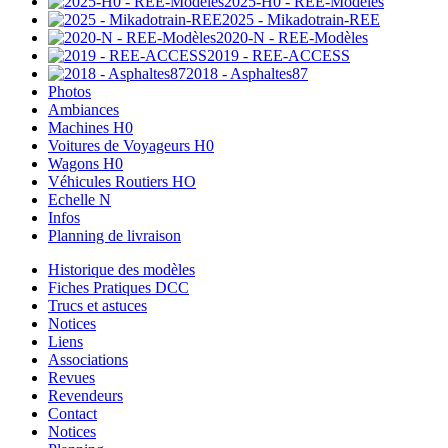
2025-H0 - REE-Modèles
2025 - Mikadotrain-REE
2020-N - REE-Modèles
2019 - REE-ACCESS
2018 - Asphaltes87
Photos
Ambiances
Machines H0
Voitures de Voyageurs H0
Wagons H0
Véhicules Routiers HO
Echelle N
Infos
Planning de livraison
Historique des modèles
Fiches Pratiques DCC
Trucs et astuces
Notices
Liens
Associations
Revues
Revendeurs
Contact
Notices