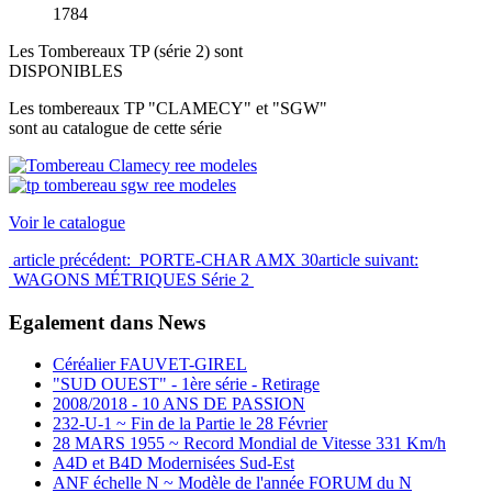
1784
Les Tombereaux TP (série 2) sont
DISPONIBLES
Les tombereaux TP "CLAMECY" et "SGW"
sont au catalogue de cette série
Voir le catalogue
article précédent: PORTE-CHAR AMX 30
article suivant:
WAGONS MÉTRIQUES Série 2
Egalement dans News
Céréalier FAUVET-GIREL
"SUD OUEST" - 1ère série - Retirage
2008/2018 - 10 ANS DE PASSION
232-U-1 ~ Fin de la Partie le 28 Février
28 MARS 1955 ~ Record Mondial de Vitesse 331 Km/h
A4D et B4D Modernisées Sud-Est
ANF échelle N ~ Modèle de l'année FORUM du N