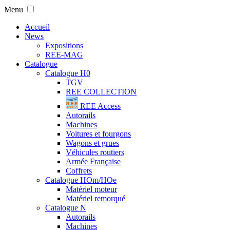
Menu
Accueil
News
Expositions
REE-MAG
Catalogue
Catalogue H0
TGV
REE COLLECTION
REE Access
Autorails
Machines
Voitures et fourgons
Wagons et grues
Véhicules routiers
Armée Française
Coffrets
Catalogue HOm/HOe
Matériel moteur
Matériel remorqué
Catalogue N
Autorails
Machines