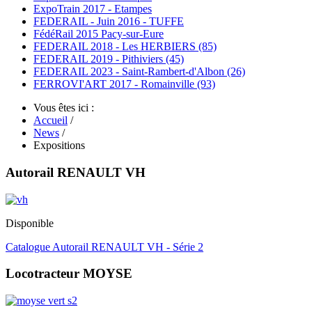
ExpoTrain 2017 - Etampes
FEDERAIL - Juin 2016 - TUFFE
FédéRail 2015 Pacy-sur-Eure
FEDERAIL 2018 - Les HERBIERS (85)
FEDERAIL 2019 - Pithiviers (45)
FEDERAIL 2023 - Saint-Rambert-d'Albon (26)
FERROVI'ART 2017 - Romainville (93)
Vous êtes ici :
Accueil
/
News
/
Expositions
Autorail RENAULT VH
Disponible
Catalogue Autorail RENAULT VH - Série 2
Locotracteur MOYSE