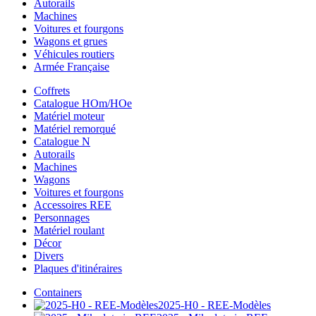
Autorails
Machines
Voitures et fourgons
Wagons et grues
Véhicules routiers
Armée Française
Coffrets
Catalogue HOm/HOe
Matériel moteur
Matériel remorqué
Catalogue N
Autorails
Machines
Wagons
Voitures et fourgons
Accessoires REE
Personnages
Matériel roulant
Décor
Divers
Plaques d'itinéraires
Containers
2025-H0 - REE-Modèles