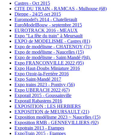
Castres - Oct 2015
CITE DU TRAIN - RAMCAS - Mulhouse (68)
Dieppe - 24/25 oct 2015
Euromodel's 2014 - Chatellerault
EuroModelBouw - septembre 2015
EUROTRACK 2016 - MEAUX
Expo "La fête du train" à Meursault
EXPO de MODELISME - Castres (81)
Expo de modélisme - CHATENOY (71)
Expo de modélisme - Naucelles (15)
Expo de modélisme - Saint-Mandé (94).
Expo FRANCONVILLE 2022 (95)
Expo Haut-Doubs Miniature 2016
Expo Ozoir-la-Ferrière 2016
Expo Saint-Mandé 2017
Expo trains 2023 - Pontivy (56)
Expo UBERACH 2022 (67)
Exporail 2015 - Goussainville
Exporail Rabastens 2016
EXPOSITION : LES HERBIERS
EXPOSITION de MEURSAULT (21)
Exposition modélisme 2023 ~ Naucelles (15)
Exposition RMB - GENNEVILLIERS (92)
Expotrain 2013 - Etampes
ExpoTrain 2015 - Etampes