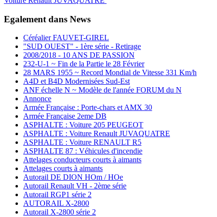
Voiture Renault JUVAQUATRE
Egalement dans News
Céréalier FAUVET-GIREL
"SUD OUEST" - 1ère série - Retirage
2008/2018 - 10 ANS DE PASSION
232-U-1 ~ Fin de la Partie le 28 Février
28 MARS 1955 ~ Record Mondial de Vitesse 331 Km/h
A4D et B4D Modernisées Sud-Est
ANF échelle N ~ Modèle de l'année FORUM du N
Annonce
Armée Française : Porte-chars et AMX 30
Armée Française 2eme DB
ASPHALTE : Voiture 205 PEUGEOT
ASPHALTE : Voiture Renault JUVAQUATRE
ASPHALTE : Voiture RENAULT R5
ASPHALTE 87 : Véhicules d'incendie
Attelages conducteurs courts à aimants
Attelages courts à aimants
Autorail DE DION HOm / HOe
Autorail Renault VH - 2ème série
Autorail RGP1 série 2
AUTORAIL X-2800
Autorail X-2800 série 2