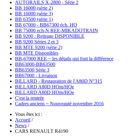
AUTORAILS X-2800 - Série 2
BB 16000 (série 2)
BB 16000 (série 3)
BB 63500 (série 1)
BB 67000 - BB67300 éch. HO
BB 75000 ech-N REE-MIKADOTRAIN
BB 9200 : Retirage DISPONIBLE
BB 9200 Séries 2 et 3
BB MTE 9200 (série 2)
BB MTE Disponibles
BB-67000 REE ~ les détails qui font la différence
BB63000-BB63500
BB63500 Série 3
BB67000 - Livraison
BILLARD - Restauration de l'A80D N°315
BILLARD A80D HOm/HOe
BILLARD A80D HOm/HOe
C'est la rentrée
Cadres anciens ~ Nouveauté novembre 2016
Vous êtes ici :
Accueil
/
News
/
CARS RENAULT R4190