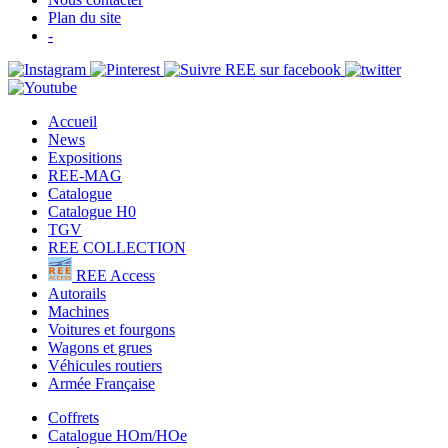
Plan du site
-
Accueil
News
Expositions
REE-MAG
Catalogue
Catalogue H0
TGV
REE COLLECTION
REE Access
Autorails
Machines
Voitures et fourgons
Wagons et grues
Véhicules routiers
Armée Française
Coffrets
Catalogue HOm/HOe