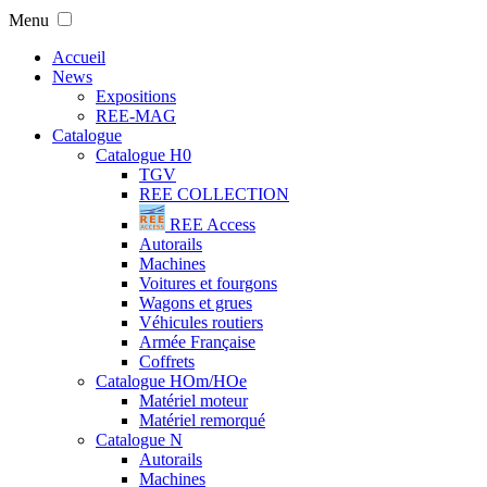
Menu
Accueil
News
Expositions
REE-MAG
Catalogue
Catalogue H0
TGV
REE COLLECTION
REE Access
Autorails
Machines
Voitures et fourgons
Wagons et grues
Véhicules routiers
Armée Française
Coffrets
Catalogue HOm/HOe
Matériel moteur
Matériel remorqué
Catalogue N
Autorails
Machines