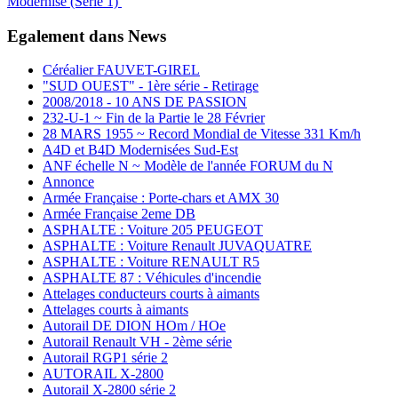
Modernisé (Série 1)
Egalement dans News
Céréalier FAUVET-GIREL
"SUD OUEST" - 1ère série - Retirage
2008/2018 - 10 ANS DE PASSION
232-U-1 ~ Fin de la Partie le 28 Février
28 MARS 1955 ~ Record Mondial de Vitesse 331 Km/h
A4D et B4D Modernisées Sud-Est
ANF échelle N ~ Modèle de l'année FORUM du N
Annonce
Armée Française : Porte-chars et AMX 30
Armée Française 2eme DB
ASPHALTE : Voiture 205 PEUGEOT
ASPHALTE : Voiture Renault JUVAQUATRE
ASPHALTE : Voiture RENAULT R5
ASPHALTE 87 : Véhicules d'incendie
Attelages conducteurs courts à aimants
Attelages courts à aimants
Autorail DE DION HOm / HOe
Autorail Renault VH - 2ème série
Autorail RGP1 série 2
AUTORAIL X-2800
Autorail X-2800 série 2