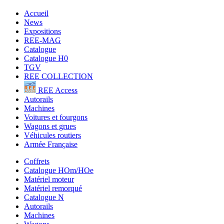
Accueil
News
Expositions
REE-MAG
Catalogue
Catalogue H0
TGV
REE COLLECTION
REE Access
Autorails
Machines
Voitures et fourgons
Wagons et grues
Véhicules routiers
Armée Française
Coffrets
Catalogue HOm/HOe
Matériel moteur
Matériel remorqué
Catalogue N
Autorails
Machines