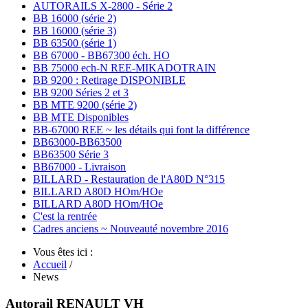
AUTORAILS X-2800 - Série 2
BB 16000 (série 2)
BB 16000 (série 3)
BB 63500 (série 1)
BB 67000 - BB67300 éch. HO
BB 75000 ech-N REE-MIKADOTRAIN
BB 9200 : Retirage DISPONIBLE
BB 9200 Séries 2 et 3
BB MTE 9200 (série 2)
BB MTE Disponibles
BB-67000 REE ~ les détails qui font la différence
BB63000-BB63500
BB63500 Série 3
BB67000 - Livraison
BILLARD - Restauration de l'A80D N°315
BILLARD A80D HOm/HOe
BILLARD A80D HOm/HOe
C'est la rentrée
Cadres anciens ~ Nouveauté novembre 2016
Vous êtes ici :
Accueil
/
News
Autorail RENAULT VH