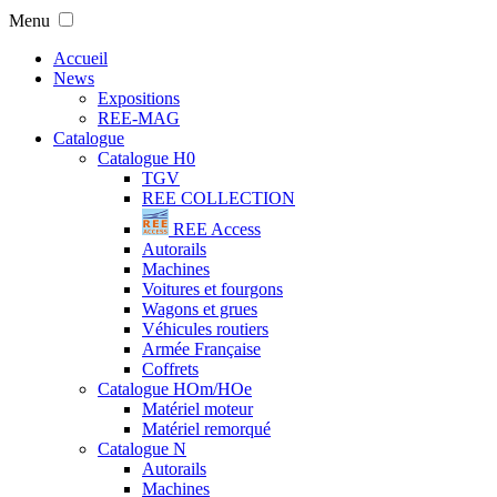
Menu
Accueil
News
Expositions
REE-MAG
Catalogue
Catalogue H0
TGV
REE COLLECTION
REE Access
Autorails
Machines
Voitures et fourgons
Wagons et grues
Véhicules routiers
Armée Française
Coffrets
Catalogue HOm/HOe
Matériel moteur
Matériel remorqué
Catalogue N
Autorails
Machines