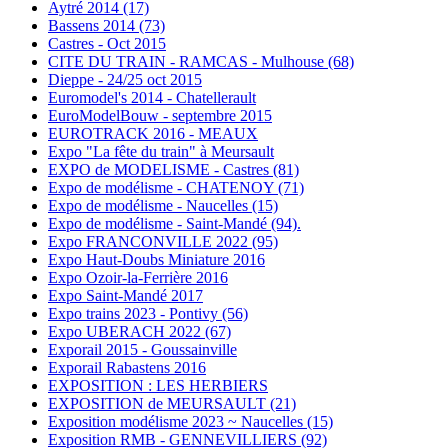
Aytré 2014 (17)
Bassens 2014 (73)
Castres - Oct 2015
CITE DU TRAIN - RAMCAS - Mulhouse (68)
Dieppe - 24/25 oct 2015
Euromodel's 2014 - Chatellerault
EuroModelBouw - septembre 2015
EUROTRACK 2016 - MEAUX
Expo "La fête du train" à Meursault
EXPO de MODELISME - Castres (81)
Expo de modélisme - CHATENOY (71)
Expo de modélisme - Naucelles (15)
Expo de modélisme - Saint-Mandé (94).
Expo FRANCONVILLE 2022 (95)
Expo Haut-Doubs Miniature 2016
Expo Ozoir-la-Ferrière 2016
Expo Saint-Mandé 2017
Expo trains 2023 - Pontivy (56)
Expo UBERACH 2022 (67)
Exporail 2015 - Goussainville
Exporail Rabastens 2016
EXPOSITION : LES HERBIERS
EXPOSITION de MEURSAULT (21)
Exposition modélisme 2023 ~ Naucelles (15)
Exposition RMB - GENNEVILLIERS (92)