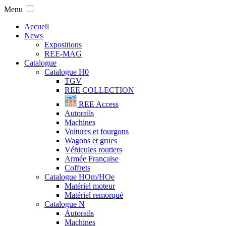
Menu
Accueil
News
Expositions
REE-MAG
Catalogue
Catalogue H0
TGV
REE COLLECTION
REE Access
Autorails
Machines
Voitures et fourgons
Wagons et grues
Véhicules routiers
Armée Française
Coffrets
Catalogue HOm/HOe
Matériel moteur
Matériel remorqué
Catalogue N
Autorails
Machines