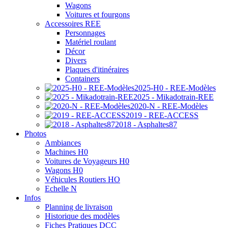
Wagons
Voitures et fourgons
Accessoires REE
Personnages
Matériel roulant
Décor
Divers
Plaques d'itinéraires
Containers
2025-H0 - REE-Modèles
2025 - Mikadotrain-REE
2020-N - REE-Modèles
2019 - REE-ACCESS
2018 - Asphaltes87
Photos
Ambiances
Machines H0
Voitures de Voyageurs H0
Wagons H0
Véhicules Routiers HO
Echelle N
Infos
Planning de livraison
Historique des modèles
Fiches Pratiques DCC