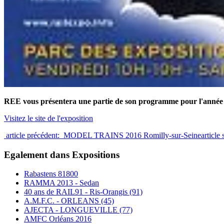
REE vous présentera une partie de son programme pour l'année
Visitez le site de l'exposition
article précédent: MODEL TRAINS 2016 Romilly-sur-Seine
articl
Egalement dans Expositions
Rabastens 81800
RAMMA 2013 - Sedan
40 ans de RAIL91 - Ris-Orangis (91)
A.M.F.C. - ORLEANS (45)
AJECTA - LONGUEVILLE (77)
AMFC Orléans 2016