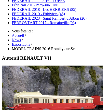
FEDERAIL - Juin 2016 - TUFFE
FédéRail 2015 Pacy-sur-Eure
FEDERAIL 2018 - Les HERBIERS (85)
FEDERAIL 2019 - Pithiviers (45)
FEDERAIL 2023 - Saint-Rambert-d'Albon (26)
FERROVI'ART 2017 - Romainville (93)
Vous êtes ici :
Accueil
/
News
/
Expositions
/
MODEL TRAINS 2016 Romilly-sur-Seine
Autorail RENAULT VH