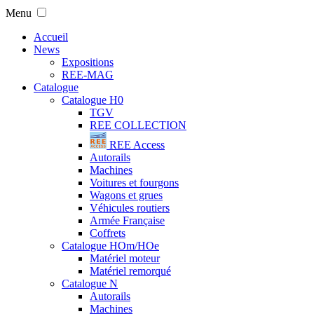
Menu
Accueil
News
Expositions
REE-MAG
Catalogue
Catalogue H0
TGV
REE COLLECTION
REE Access
Autorails
Machines
Voitures et fourgons
Wagons et grues
Véhicules routiers
Armée Française
Coffrets
Catalogue HOm/HOe
Matériel moteur
Matériel remorqué
Catalogue N
Autorails
Machines