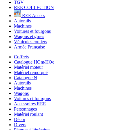
TGV
REE COLLECTION
REE Access
Autorails
Machines
Voitures et fourgons
Wagons et grues
Véhicules routiers
Armée Française
Coffrets
Catalogue HOm/HOe
Matériel moteur
Matériel remorqué
Catalogue N
Autorails
Machines
Wagons
Voitures et fourgons
Accessoires REE
Personnages
Matériel roulant
Décor
Divers
Plaques d'itinéraires