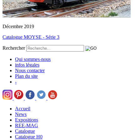
Décembre 2019
Catalogue MOYSE - Série 3
Rechercher
Qui sommes-nous
infos légales
Nous contacter
Plan du site
-
Accueil
News
Expositions
REE-MAG
Catalogue
Catalogue H0