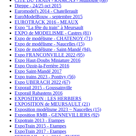
CITE DU TRAIN - RAMCAS - Mulhouse (68)
Dieppe - 24/25 oct 2015
Euromodel's 2014 - Chatellerault
EuroModelBouw - septembre 2015
EUROTRACK 2016 - MEAUX
Expo "La fête du train" à Meursault
EXPO de MODELISME - Castres (81)
Expo de modélisme - CHATENOY (71)
Expo de modélisme - Naucelles (15)
Expo de modélisme - Saint-Mandé (94).
Expo FRANCONVILLE 2022 (95)
Expo Haut-Doubs Miniature 2016
Expo Ozoir-la-Ferrière 2016
Expo Saint-Mandé 2017
Expo trains 2023 - Pontivy (56)
Expo UBERACH 2022 (67)
Exporail 2015 - Goussainville
Exporail Rabastens 2016
EXPOSITION : LES HERBIERS
EXPOSITION de MEURSAULT (21)
Exposition modélisme 2023 ~ Naucelles (15)
Exposition RMB - GENNEVILLIERS (92)
Expotrain 2013 - Etampes
ExpoTrain 2015 - Etampes
ExpoTrain 2017 - Etampes