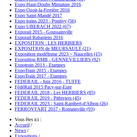
Expo Haut-Doubs Miniature 2016
Expo Ozoir-la-Ferrière 2016
Expo Saint-Mandé 2017
Expo trains 2023 - Pontivy (56)
Expo UBERACH 2022 (67)
Exporail 2015 - Goussainville
Exporail Rabastens 2016
EXPOSITION : LES HERBIERS
EXPOSITION de MEURSAULT (21)
Exposition modélisme 2023 ~ Naucelles (15)
Exposition RMB - GENNEVILLIERS (92)
Expotrain 2013 - Etampes
ExpoTrain 2015 - Etampes
ExpoTrain 2017 - Etampes
FEDERAIL - Juin 2016 - TUFFE
FédéRail 2015 Pacy-sur-Eure
FEDERAIL 2018 - Les HERBIERS (85)
FEDERAIL 2019 - Pithiviers (45)
FEDERAIL 2023 - Saint-Rambert-d'Albon (26)
FERROVI'ART 2017 - Romainville (93)
Vous êtes ici :
Accueil
/
News
/
Expositions
/