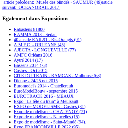
article précédent: Musée des blindés - SAUMUR (49)
article
suivant: OCEANORAIL 2017
Egalement dans Expositions
Rabastens 81800
RAMMA 2013 - Sedan
40 ans de RAIL91 - Ris-Orangis (91)
A.M.F.C. - ORLEANS (45)
AJECTA - LONGUEVILLE (77)
AMFC Orléans 2016
Aytré 2014 (17)
Bassens 2014 (73)
Castres - Oct 2015
CITE DU TRAIN - RAMCAS - Mulhouse (68)
Dieppe - 24/25 oct 2015
Euromodel's 2014 - Chatellerault
EuroModelBouw - septembre 2015
EUROTRACK 2016 - MEAUX
Expo "La fête du train" à Meursault
EXPO de MODELISME - Castres (81)
Expo de modélisme - CHATENOY (71)
Expo de modélisme - Naucelles (15)
Expo de modélisme - Saint-Mandé (94).
Expo FRANCONVILLE 2022 (95)