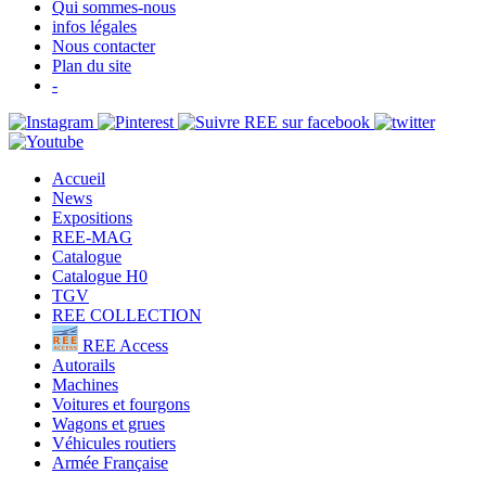
Qui sommes-nous
infos légales
Nous contacter
Plan du site
-
Accueil
News
Expositions
REE-MAG
Catalogue
Catalogue H0
TGV
REE COLLECTION
REE Access
Autorails
Machines
Voitures et fourgons
Wagons et grues
Véhicules routiers
Armée Française