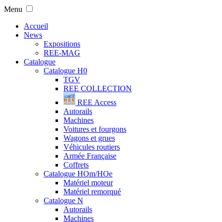
Menu
Accueil
News
Expositions
REE-MAG
Catalogue
Catalogue H0
TGV
REE COLLECTION
REE Access
Autorails
Machines
Voitures et fourgons
Wagons et grues
Véhicules routiers
Armée Française
Coffrets
Catalogue HOm/HOe
Matériel moteur
Matériel remorqué
Catalogue N
Autorails
Machines